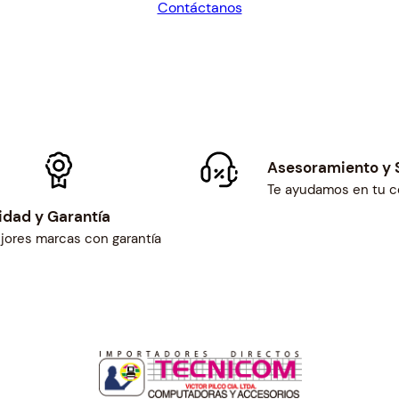
Contáctanos
$31.05.
$28.75.
Asesoramiento y 
Te ayudamos en tu 
idad y Garantía
jores marcas con garantía