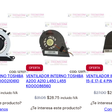
9
.
PRODUCTO
PRODUC
OFERTA
OFERTA
EN
EN
RNO TOSHIBA
VENTILADOR INTERNO TOSHIBA
OFERTA
VENTILADOR I
OFERTA
A000210610
A200 A210 L450 L455
15-E 17-E 4 P
K000086560
l
Current
Or
$
27.00
$
2
incluido IVA
Original
Current
$
31.05
$
28.75
incluido IVA
price
pr
te producto?
¿Te interes
price
price
is:
wa
¿Te interesa este producto?
anos
Con
was:
is:
$28.75.
$2