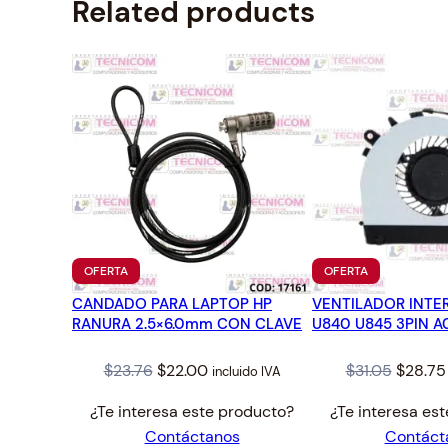
Related products
PRODUCTO
PRODUCTO
OFERTA
OFERTA
EN
EN
CANDADO PARA LAPTOP HP
OFERTA
VENTILADOR INTE
OFERTA
RANURA 2.5×6.0mm CON CLAVE
U840 U845 3PIN 
Original
Current
Origina
$
23.76
$
22.00
$
31.05
$
28.75
incluido IVA
price
price
price
¿Te interesa este producto?
¿Te interesa es
was:
is:
was:
Contáctanos
Contáct
$23.76.
$22.00.
$31.05.