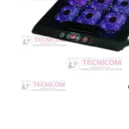
Switche
Monitores y TV
Suministros de Impresión
Punto de Venta
Conver
Accesorios y Periféricos
Adapta
Protección Eléctrica
Repuestos
Software