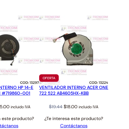
TO
PRODUCTO
OFERTA
EN
NTERNO HP 14-E
VENTILADOR INTERNO ACER ONE
OFERTA
IN #719860-001
722 522 AB4605HX-KBB
iginal
Current
Original
Current
5.00
$
19.44
$
18.00
incluido IVA
incluido IVA
ice
price
price
price
a este producto?
¿Te interesa este producto?
s:
is:
was:
is:
táctanos
Contáctanos
7.00.
$25.00.
$19.44.
$18.00.