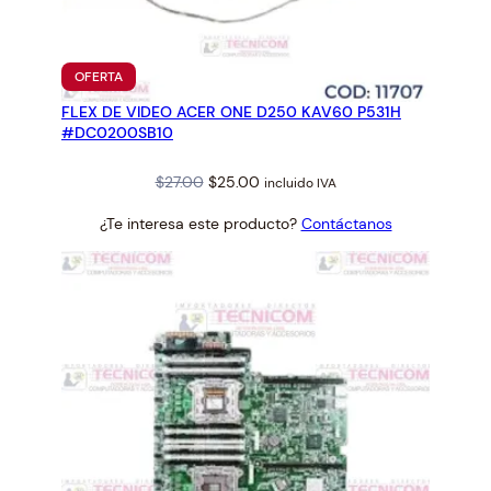
PRODUCTO
OFERTA
EN
FLEX DE VIDEO ACER ONE D250 KAV60 P531H
OFERTA
#DC0200SB10
Original
Current
$
27.00
$
25.00
incluido IVA
price
price
¿Te interesa este producto?
Contáctanos
was:
is:
$27.00.
$25.00.