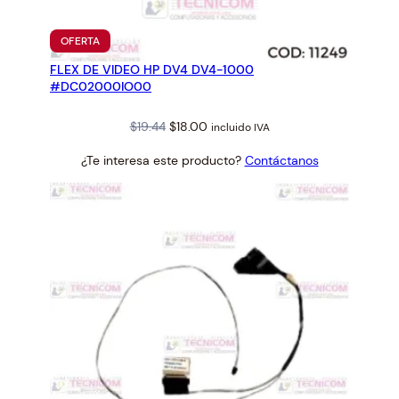
PRODUCTO
OFERTA
EN
FLEX DE VIDEO HP DV4 DV4-1000
OFERTA
#DC02000IO00
Original
Current
$
19.44
$
18.00
incluido IVA
price
price
¿Te interesa este producto?
Contáctanos
was:
is:
$19.44.
$18.00.