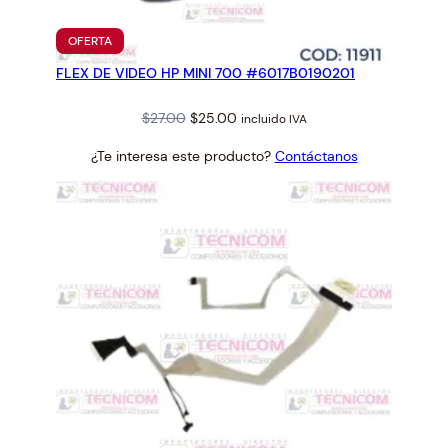
PRODUCTO
OFERTA
EN
FLEX DE VIDEO HP MINI 700 #6017B0190201
OFERTA
Original
Current
$
27.00
$
25.00
incluido IVA
price
price
¿Te interesa este producto?
Contáctanos
was:
is:
$27.00.
$25.00.