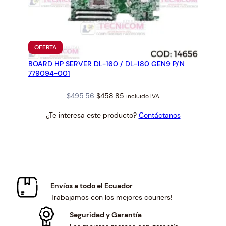
PRODUCTO
OFERTA
EN
BOARD HP SERVER DL-160 / DL-180 GEN9 P/N
OFERTA
779094-001
Original
Current
$
495.56
$
458.85
incluido IVA
price
price
¿Te interesa este producto?
Contáctanos
was:
is:
$495.56.
$458.85.
Envíos a todo el Ecuador
Trabajamos con los mejores couriers!
Seguridad y Garantía