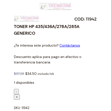
TONER HP 435/436A/278A/285A
GENERICO
¿Te interesa este producto?
Contáctanos
Descuento aplica para pago en efectivo o
transferencia bancaria
O
C
$
37.26
$
34.50
incluido IVA
r
u
1 disponibles
i
r
g
r
T
-
i
e
O
+
n
n
N
a
t
SKU:
11942
E