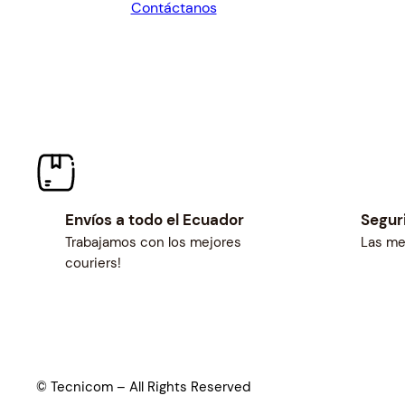
Contáctanos
$27.00.
$25.00.
Envíos a todo el Ecuador
Segur
Trabajamos con los mejores
Las me
couriers!
© Tecnicom – All Rights Reserved