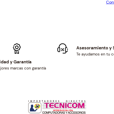
Con
$32
i
d
a
d
Asesoramiento y 
Te ayudamos en tu 
idad y Garantía
jores marcas con garantía