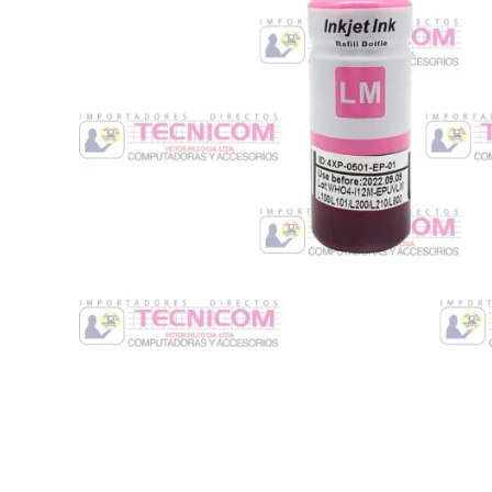
Switche
Monitores y TV
Suministros de Impresión
Punto de Venta
Conver
Accesorios y Periféricos
Adapta
Protección Eléctrica
Repuestos
Software