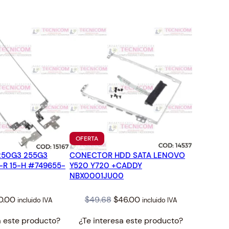
TO
PRODUCTO
OFERTA
EN
250G3 255G3
CONECTOR HDD SATA LENOVO
OFERTA
-R 15-H #749655-
Y520 Y720 +CADDY
NBX0001JU00
ginal
Current
Original
Current
0.00
$
49.68
$
46.00
incluido IVA
incluido IVA
ce
price
price
price
a este producto?
¿Te interesa este producto?
s:
is:
was:
is: