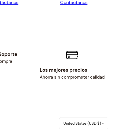
táctanos
Contáctanos
.41.
$30.00.
$49.68.
$46.00.
Soporte
compra
Los mejores precios
Ahorra sin comprometer calidad
United States (USD $)