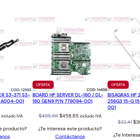
1
N
.
T
A
B
O
T
E
L
L
A
1
PRODUCTO
PRODUC
OFERTA
OFERTA
3
EN
EN
5
R S3-371 S3-
BOARD HP SERVER DL-160 / DL-
OFERTA
BISAGRAS HP 
OFERTA
-A004-001
180 GEN9 P/N 779094-001
256G3 15-G 15
M
001
L
l
Current
Original
Current
$
495.56
$
458.85
incluido IVA
incluido IVA
c
Ori
$
32.41
$
3
price
price
price
a
te producto?
¿Te interesa este producto?
pri
is:
was:
is:
n
¿Te interes
anos
Contáctanos
wa
$34.50.
$495.56.
$458.85.
t