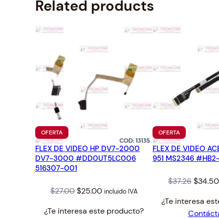
Related products
PRODUCTO
PRODUCTO
OFERTA
OFERTA
EN
EN
FLEX DE VIDEO HP DV7-2000
OFERTA
FLEX DE VIDEO ACE
OFERTA
DV7-3000 #DD0UT5LC006
951 MS2346 #HB2
516307-001
Origina
$
37.26
$
34.50
Original
Current
$
27.00
$
25.00
incluido IVA
price
¿Te interesa es
price
price
was:
¿Te interesa este producto?
Contáct
was:
is:
$37.26.