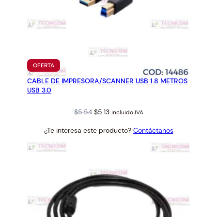
PRODUCTO
OFERTA
EN
CABLE DE IMPRESORA/SCANNER USB 1.8 METROS
OFERTA
USB 3.0
Original
Current
$
5.54
$
5.13
incluido IVA
price
price
¿Te interesa este producto?
Contáctanos
was:
is:
$5.54.
$5.13.