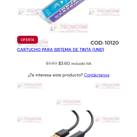
PRODUCTO
OFERTA
EN
CARTUCHO PARA SISTEMA DE TINTA (UND)
OFERTA
Original
Current
$
3.89
$
3.60
incluido IVA
price
price
¿Te interesa este producto?
Contáctanos
was:
is:
$3.89.
$3.60.