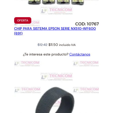
O
R
I
PRODUCTO
OFERTA
G
EN
CHIP PARA SISTEMA EPSON SERIE NX510-WF600
OFERTA
I
(691)
N
A
Original
Current
$
12.42
$
11.50
incluido IVA
L
price
price
7
¿Te interesa este producto?
Contáctanos
was:
is:
0
$12.42.
$11.50.
M
L
T
5
5
5
2
2