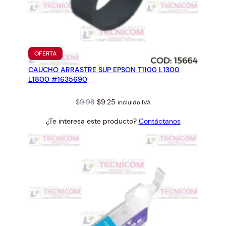
0
c
a
n
t
PRODUCTO
OFERTA
EN
i
CAUCHO ARRASTRE SUP EPSON T1100 L1300
OFERTA
d
L1800 #1635690
a
d
Original
Current
$
9.98
$
9.25
incluido IVA
price
price
¿Te interesa este producto?
Contáctanos
was:
is:
$9.98.
$9.25.