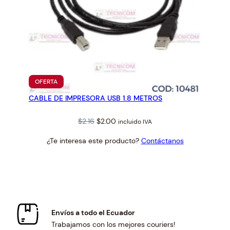
PRODUCTO
OFERTA
EN
CABLE DE IMPRESORA USB 1.8 METROS
OFERTA
Original
Current
$
2.16
$
2.00
incluido IVA
price
price
¿Te interesa este producto?
Contáctanos
was:
is:
$2.16.
$2.00.
Envíos a todo el Ecuador
Trabajamos con los mejores couriers!