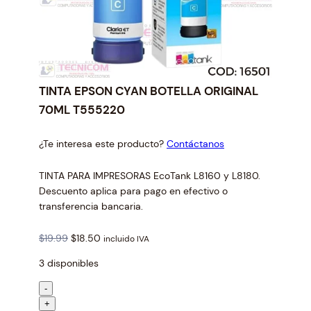
TINTA EPSON CYAN BOTELLA ORIGINAL
70ML T555220
¿Te interesa este producto?
Contáctanos
TINTA PARA IMPRESORAS EcoTank L8160 y L8180.
Descuento aplica para pago en efectivo o
transferencia bancaria.
O
C
$
19.99
$
18.50
incluido IVA
r
u
3 disponibles
i
r
g
r
T
-
i
e
I
+