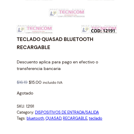
TECLADO QUASAD BLUETOOTH
RECARGABLE
Descuento aplica para pago en efectivo o
transferencia bancaria
O
C
$
16.19
$
15.00
incluido IVA
r
u
Agotado
i
r
g
r
SKU:
12191
i
e
Category:
DISPOSITIVOS DE ENTRADA/SALIDA
n
n
Tags:
bluetooth
, 
QUASAD
, 
RECARGABLE
, 
teclado
a
t
l
p