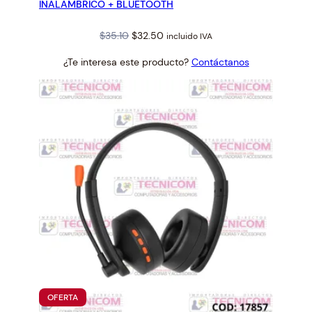
INALAMBRICO + BLUETOOTH
Original
Current
$
35.10
$
32.50
incluido IVA
price
price
¿Te interesa este producto?
Contáctanos
was:
is:
$35.10.
$32.50.
PRODUCTO
OFERTA
EN