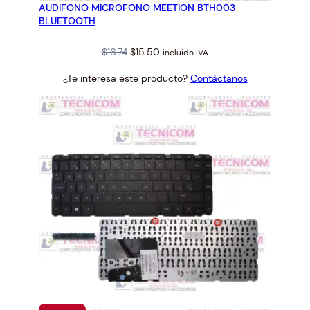
AUDIFONO MICROFONO MEETION BTH003
OFERTA
BLUETOOTH
Original
Current
$
16.74
$
15.50
incluido IVA
price
price
¿Te interesa este producto?
Contáctanos
was:
is:
$16.74.
$15.50.