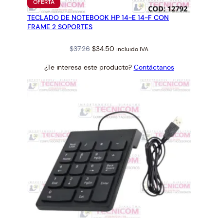
PRODUCTO
OFERTA
EN
TECLADO DE NOTEBOOK HP 14-E 14-F CON
OFERTA
FRAME 2 SOPORTES
Original
Current
$
37.26
$
34.50
incluido IVA
price
price
¿Te interesa este producto?
Contáctanos
was:
is:
$37.26.
$34.50.