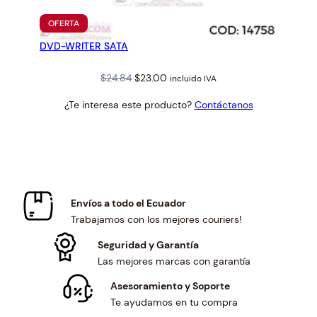
PRODUCTO
OFERTA
EN
DVD-WRITER SATA
OFERTA
Original
Current
$
24.84
$
23.00
incluido IVA
price
price
¿Te interesa este producto?
Contáctanos
was:
is:
$24.84.
$23.00.
Envíos a todo el Ecuador
Trabajamos con los mejores couriers!
Seguridad y Garantía
Las mejores marcas con garantía
Asesoramiento y Soporte
Te ayudamos en tu compra