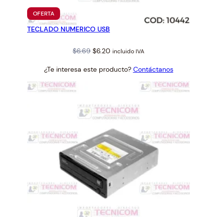
PRODUCTO
OFERTA
EN
TECLADO NUMERICO USB
OFERTA
Original
Current
$
6.69
$
6.20
incluido IVA
price
price
¿Te interesa este producto?
Contáctanos
was:
is:
$6.69.
$6.20.