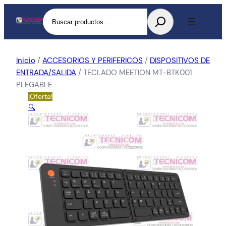
Buscar
Inicio
/
ACCESORIOS Y PERIFERICOS
/
DISPOSITIVOS DE
ENTRADA/SALIDA
/ TECLADO MEETION MT-BTK001
PLEGABLE
¡Oferta!
🔍