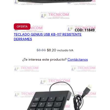
PRODUCTO
OFERTA
EN
TECLADO GENIUS USB KB-117 RESISTENTE
OFERTA
DERRAMES
Original
Current
$
8.86
$
8.20
incluido IVA
price
price
¿Te interesa este producto?
Contáctanos
was:
is:
$8.86.
$8.20.