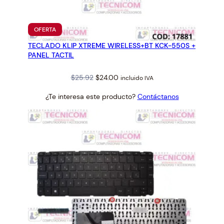
0
1
P
PRODUCTO
OFERTA
L
EN
TECLADO KLIP XTREME WIRELESS+BT KCK-550S +
OFERTA
E
PANEL TACTIL
G
A
Original
Current
$
25.92
$
24.00
incluido IVA
B
price
price
L
¿Te interesa este producto?
Contáctanos
was:
is:
E
$25.92.
$24.00.
c
a
n
t
i
d
a
d