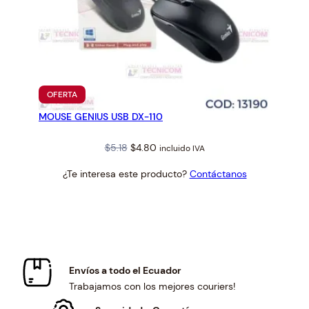
PRODUCTO
OFERTA
EN
MOUSE GENIUS USB DX-110
OFERTA
Original
Current
$
5.18
$
4.80
incluido IVA
price
price
¿Te interesa este producto?
Contáctanos
was:
is:
$5.18.
$4.80.
Envíos a todo el Ecuador
Trabajamos con los mejores couriers!