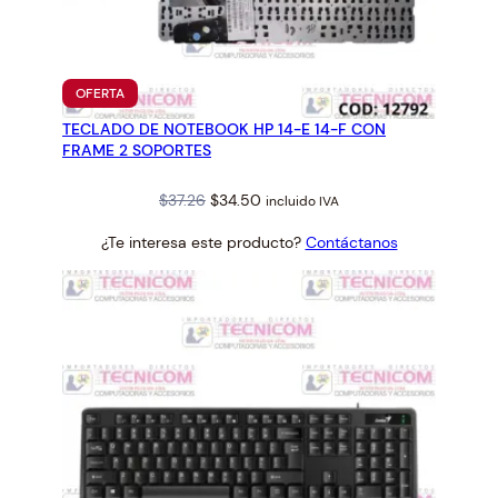
PRODUCTO
OFERTA
EN
TECLADO DE NOTEBOOK HP 14-E 14-F CON
OFERTA
FRAME 2 SOPORTES
Original
Current
$
37.26
$
34.50
incluido IVA
price
price
¿Te interesa este producto?
Contáctanos
was:
is:
$37.26.
$34.50.