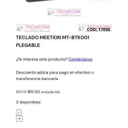
TECLADO MEETION MT-BTK001
PLEGABLE
¿Te interesa este producto?
Contáctanos
Descuento aplica para pago en efectivo o
transferencia bancaria
O
C
$
16.74
$
15.50
incluido IVA
r
u
3 disponibles
i
r
g
r
T
-
i
e
E
+
n
n
C