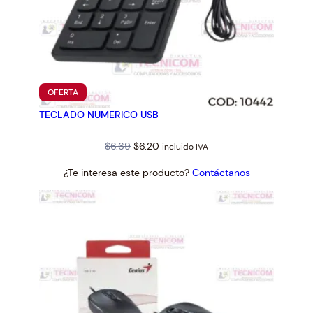
PRODUCTO
OFERTA
EN
TECLADO NUMERICO USB
OFERTA
Original
Current
$
6.69
$
6.20
incluido IVA
price
price
¿Te interesa este producto?
Contáctanos
was:
is:
$6.69.
$6.20.