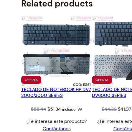
Related products
PRODUCTO
PRODUCTO
OFERTA
OFERTA
EN
EN
TECLADO DE NOTEBOOK HP DV7
OFERTA
TECLADO DE NOT
OFERTA
2000/3000 SERIES
DV6000 SERIES
Original
Current
Origin
$
55.44
$
51.34
$
44.36
$
41.07
incluido IVA
price
price
price
¿Te interesa este producto?
¿Te interesa es
was:
is:
was:
Contáctanos
Contáct
$55.44.
$51.34.
$44.36