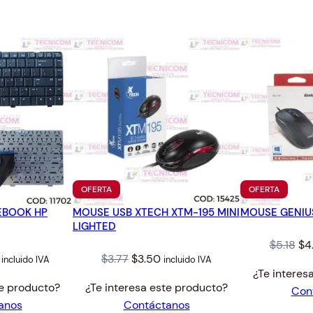
9
.
PRODUCTO
PRODUC
OFERTA
OFERTA
EN
EN
EBOOK HP
MOUSE USB XTECH XTM-195 MINI
OFERTA
MOUSE GENIUS
OFERTA
LIGHTED
Ori
$
5.18
$
4
al
Current
Original
Current
$
3.77
$
3.50
incluido IVA
incluido IVA
pr
¿Te interes
price
price
price
wa
te producto?
¿Te interesa este producto?
Con
is:
was:
is:
$5.
anos
Contáctanos
.
$41.07.
$3.77.
$3.50.