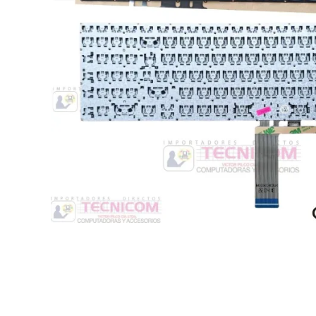
Switche
Monitores y TV
Suministros de Impresión
Punto de Venta
Conver
Accesorios y Periféricos
Adapta
Protección Eléctrica
Repuestos
Software