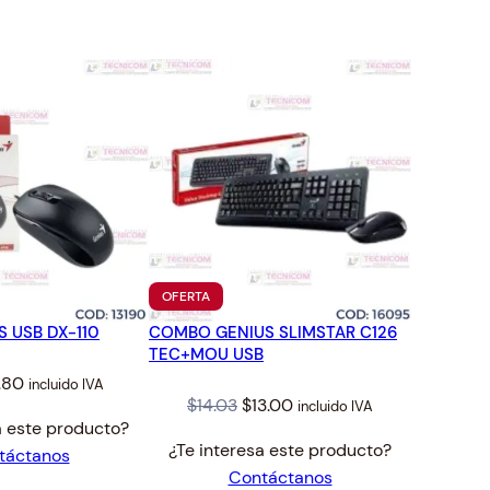
TO
PRODUCTO
OFERTA
EN
 USB DX-110
COMBO GENIUS SLIMSTAR C126
OFERTA
TEC+MOU USB
ginal
Current
.80
incluido IVA
Original
Current
$
14.03
$
13.00
incluido IVA
ice
price
a este producto?
price
price
s:
is:
¿Te interesa este producto?
táctanos
was:
is:
18.
$4.80.
Contáctanos
$14.03.
$13.00.