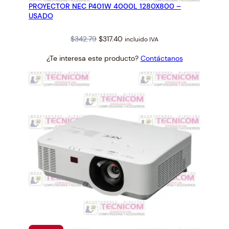
PROYECTOR NEC P401W 4000L 1280X800 –
OFERTA
USADO
Original
Current
$
342.79
$
317.40
incluido IVA
price
price
¿Te interesa este producto?
Contáctanos
was:
is:
$342.79.
$317.40.