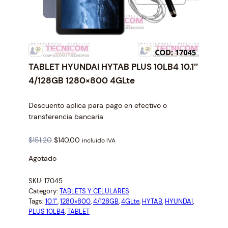
TABLET HYUNDAI HYTAB PLUS 10LB4 10.1″
4/128GB 1280×800 4GLte
Descuento aplica para pago en efectivo o
transferencia bancaria
O
C
$
151.20
$
140.00
incluido IVA
r
u
Agotado
i
r
g
r
SKU:
17045
i
e
Category:
TABLETS Y CELULARES
n
n
Tags:
10.1″
, 
1280×800
, 
4/128GB
, 
4GLte
, 
HYTAB
, 
HYUNDAI
, 
a
t
PLUS 10LB4
, 
TABLET
l
p