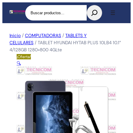
Buscar
Inicio
/
COMPUTADORAS
/
TABLETS Y
CELULARES
/ TABLET HYUNDAI HYTAB PLUS 10LB4 10.1″
4/128GB 1280×800 4GLte
¡Oferta!
🔍