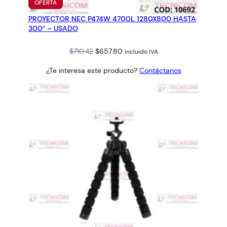
PRODUCTO
OFERTA
EN
PROYECTOR NEC P474W 4700L 1280X800 HASTA
OFERTA
300″ – USADO
Original
Current
$
710.42
$
657.80
incluido IVA
price
price
¿Te interesa este producto?
Contáctanos
was:
is:
$710.42.
$657.80.