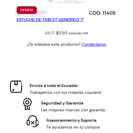
PRODUCTO
OFERTA
EN
ESTUCHE DE TABLET GENERICO 7″
OFERTA
Original
Current
$
3.77
$
3.50
incluido IVA
price
price
¿Te interesa este producto?
Contáctanos
was:
is:
$3.77.
$3.50.
Envíos a todo el Ecuador
Trabajamos con los mejores couriers!
Seguridad y Garantía
Las mejores marcas con garantía
Asesoramiento y Soporte
Te ayudamos en tu compra