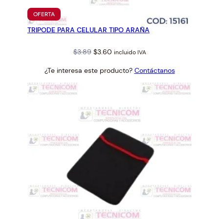
PRODUCTO
OFERTA
EN
TRIPODE PARA CELULAR TIPO ARAÑA
OFERTA
Original
Current
$
3.89
$
3.60
incluido IVA
price
price
¿Te interesa este producto?
Contáctanos
was:
is:
$3.89.
$3.60.