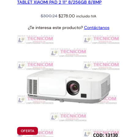
TABLET XIAOMI PAD 2 11″ 8/256GB 8/8MP
OFERTA
Original
Current
$
300.24
$
278.00
incluido IVA
price
price
¿Te interesa este producto?
Contáctanos
was:
is:
$300.24.
$278.00.
PRODUCTO
OFERTA
EN