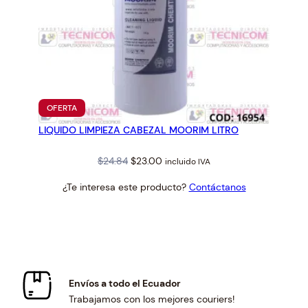
PRODUCTO
OFERTA
EN
LIQUIDO LIMPIEZA CABEZAL MOORIM LITRO
OFERTA
Original
Current
$
24.84
$
23.00
incluido IVA
price
price
¿Te interesa este producto?
Contáctanos
was:
is:
$24.84.
$23.00.
Envíos a todo el Ecuador
Trabajamos con los mejores couriers!