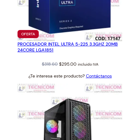
PRODUCTO
OFERTA
EN
PROCESADOR INTEL ULTRA 5-225 3.3GHZ 20MB
OFERTA
24CORE LGA1851
Original
Current
$
318.60
$
295.00
incluido IVA
price
price
¿Te interesa este producto?
Contáctanos
was:
is:
$318.60.
$295.00.