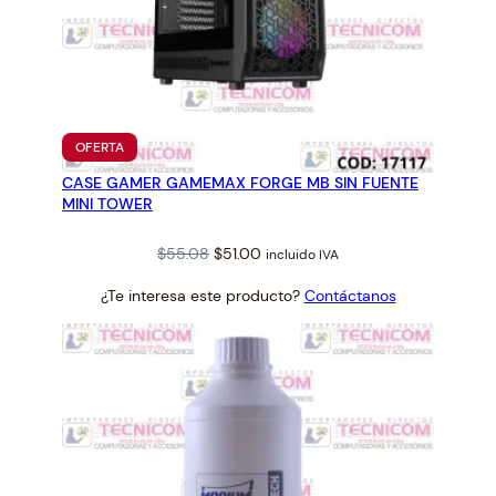
PRODUCTO
OFERTA
EN
CASE GAMER GAMEMAX FORGE MB SIN FUENTE
OFERTA
MINI TOWER
Original
Current
$
55.08
$
51.00
incluido IVA
price
price
¿Te interesa este producto?
Contáctanos
was:
is:
$55.08.
$51.00.