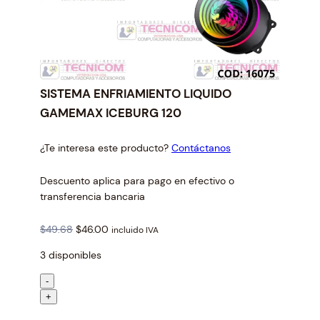
SISTEMA ENFRIAMIENTO LIQUIDO
GAMEMAX ICEBURG 120
¿Te interesa este producto?
Contáctanos
Descuento aplica para pago en efectivo o
transferencia bancaria
O
C
$
49.68
$
46.00
incluido IVA
r
u
3 disponibles
i
r
g
r
S
-
i
e
I
+
n
n
S