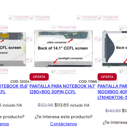
4
.
O
2
c
.
a
n
t
i
d
a
d
PRODUCTO
PRODUC
OFERTA
OFERTA
EN
EN
TEBOOK 15.6″
PANTALLA PARA NOTEBOOK 14.1″
OFERTA
PANTALLA PAR
OFERTA
CFL
1280×800 30PIN CCFL
1600X900 40P
LTN140KT06-
l
Current
Original
Current
5
$
122.96
$
113.85
incluido IVA
incluido IVA
Or
$
142.83
$
1
price
price
price
te producto?
¿Te interesa este producto?
pr
is:
was:
is:
¿Te interes
anos
Contáctanos
wa
5.
$143.75.
$122.96.
$113.85.