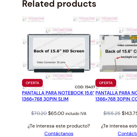
Related products
PRODUCTO
PRODUCTO
OFERTA
OFERTA
EN
EN
PANTALLA PARA NOTEBOOK 15.6″
OFERTA
PANTALLA PARA NO
OFERTA
1366×768 30PIN SLIM
1366×768 30PIN C
Original
Current
Origina
$
70.20
$
65.00
$
155.25
$
143.7
incluido IVA
price
price
price
¿Te interesa este producto?
¿Te interesa es
was:
is:
was:
Contáctanos
Contáct
$70.20.
$65.00.
$155.2