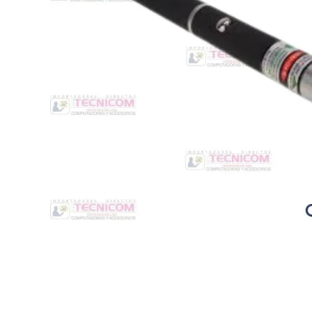
Switche
Monitores y TV
Suministros de Impresión
Punto de Venta
Conver
Accesorios y Periféricos
Adapta
Protección Eléctrica
Repuestos
Software