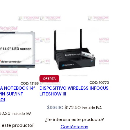
TO
PRODUCTO
OFERTA
EN
A NOTEBOOK 14″
DISPOSITIVO WIRELESS INFOCUS
OFERTA
IN SUP/INF
LITESHOW III
501
Original
Current
$
186.30
$
172.50
incluido IVA
iginal
Current
32.25
incluido IVA
price
price
¿Te interesa este producto?
ice
price
was:
is:
a este producto?
Contáctanos
s:
is:
$186.30.
$172.50.