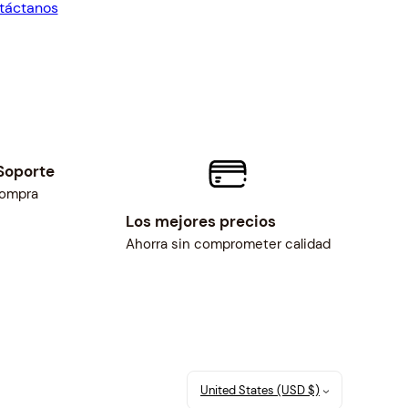
táctanos
42.83.
$132.25.
Soporte
compra
Los mejores precios
Ahorra sin comprometer calidad
United States (USD $)