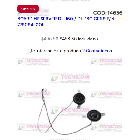
PRODUCTO
OFERTA
EN
BOARD HP SERVER DL-160 / DL-180 GEN9 P/N
OFERTA
779094-001
Original
Current
$
495.56
$
458.85
incluido IVA
price
price
¿Te interesa este producto?
Contáctanos
was:
is:
$495.56.
$458.85.