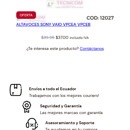
PRODUCTO
OFERTA
EN
ALTAVOCES SONY VAIO VPCEA VPCEB
OFERTA
Original
Current
$
39.95
$
37.00
incluido IVA
price
price
¿Te interesa este producto?
Contáctanos
was:
is:
$39.95.
$37.00.
Envíos a todo el Ecuador
Trabajamos con los mejores couriers!
Seguridad y Garantía
Las mejores marcas con garantía
Asesoramiento y Soporte
Te ayudamos en tu compra