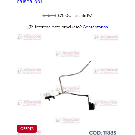
681808-001
Original
Current
$
30.24
$
28.00
incluido IVA
price
price
¿Te interesa este producto?
Contáctanos
was:
is:
$30.24.
$28.00.
PRODUCTO
OFERTA
EN