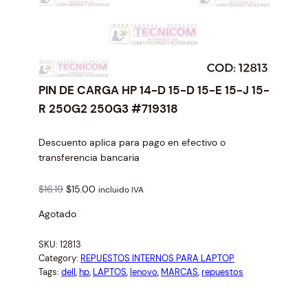
PIN DE CARGA HP 14-D 15-D 15-E 15-J 15-
R 250G2 250G3 #719318
Descuento aplica para pago en efectivo o
transferencia bancaria
O
C
$
16.19
$
15.00
incluido IVA
r
u
Agotado
i
r
g
r
SKU:
12813
i
e
Category:
REPUESTOS INTERNOS PARA LAPTOP
n
n
Tags:
dell
, 
hp
, 
LAPTOS
, 
lenovo
, 
MARCAS
, 
repuestos
a
t
l
p