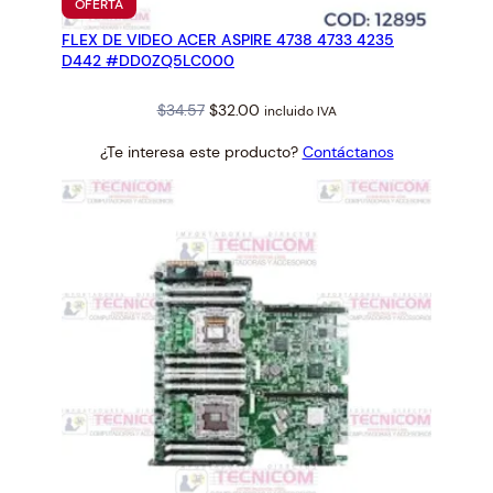
PRODUCTO
OFERTA
EN
FLEX DE VIDEO ACER ASPIRE 4738 4733 4235
OFERTA
D442 #DD0ZQ5LC000
Original
Current
$
34.57
$
32.00
incluido IVA
price
price
¿Te interesa este producto?
Contáctanos
was:
is:
$34.57.
$32.00.