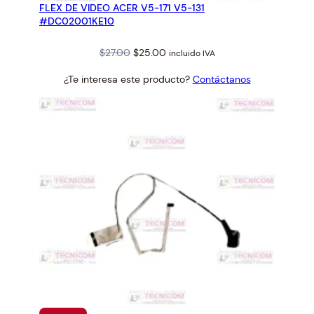
FLEX DE VIDEO ACER V5-171 V5-131
OFERTA
#DC02001KE10
Original
Current
$
27.00
$
25.00
incluido IVA
price
price
¿Te interesa este producto?
Contáctanos
was:
is:
$27.00.
$25.00.