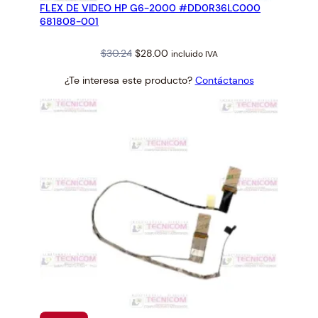
FLEX DE VIDEO HP G6-2000 #DD0R36LC000
OFERTA
681808-001
Original
Current
$
30.24
$
28.00
incluido IVA
price
price
¿Te interesa este producto?
Contáctanos
was:
is:
$30.24.
$28.00.