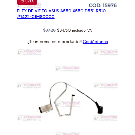
PRODUCTO
OFERTA
EN
FLEX DE VIDEO ASUS A550 X550 D551 R510
OFERTA
#1422-01M60000
Original
Current
$
37.26
$
34.50
incluido IVA
price
price
¿Te interesa este producto?
Contáctanos
was:
is:
$37.26.
$34.50.