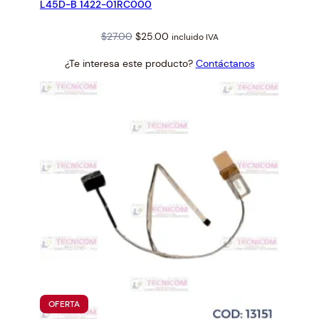
L45D-B 1422-01RC000
Original
Current
$
27.00
$
25.00
incluido IVA
price
price
¿Te interesa este producto?
Contáctanos
was:
is:
$27.00.
$25.00.
PRODUCTO
OFERTA
EN