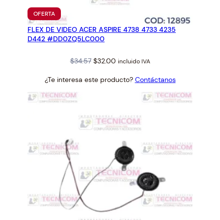
PRODUCTO
OFERTA
EN
FLEX DE VIDEO ACER ASPIRE 4738 4733 4235
OFERTA
D442 #DD0ZQ5LC000
Original
Current
$
34.57
$
32.00
incluido IVA
price
price
¿Te interesa este producto?
Contáctanos
was:
is:
$34.57.
$32.00.