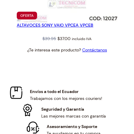
PRODUCTO
OFERTA
EN
ALTAVOCES SONY VAIO VPCEA VPCEB
OFERTA
Original
Current
$
39.95
$
37.00
incluido IVA
price
price
¿Te interesa este producto?
Contáctanos
was:
is:
$39.95.
$37.00.
Envíos a todo el Ecuador
Trabajamos con los mejores couriers!
Seguridad y Garantía
Las mejores marcas con garantía
Asesoramiento y Soporte
Te ayudamos en tu compra