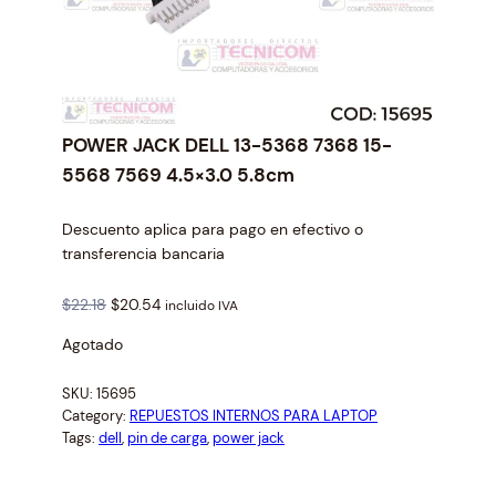
POWER JACK DELL 13-5368 7368 15-
5568 7569 4.5×3.0 5.8cm
Descuento aplica para pago en efectivo o
transferencia bancaria
O
C
$
22.18
$
20.54
incluido IVA
r
u
Agotado
i
r
g
r
SKU:
15695
i
e
Category:
REPUESTOS INTERNOS PARA LAPTOP
n
n
Tags:
dell
, 
pin de carga
, 
power jack
a
t
l
p