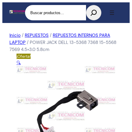
Buscar
Inicio
/
REPUESTOS
/
REPUESTOS INTERNOS PARA
LAPTOP
/ POWER JACK DELL 13-5368 7368 15-5568
7569 4.5×3.0 5.8cm
¡Oferta!
🔍