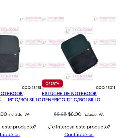
TO
PRODUCTO
OFERTA
EN
NOTEBOOK
ESTUCHE DE NOTEBOOK
OFERTA
″ – 16″ C/BOLSILLO
GENERICO 12″ C/BOLSILLO
iginal
Current
Original
Current
.00
$
8.65
$
8.00
incluido IVA
incluido IVA
ice
price
price
price
a este producto?
¿Te interesa este producto?
s:
is:
was:
is:
táctanos
Contáctanos
.73.
$9.00.
$8.65.
$8.00.