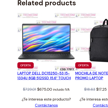
Related products
PRODUCTO
PRODUCTO
OFERTA
OFERTA
EN
EN
LAPTOP DELL DC15250-53 I5-
OFERTA
MOCHILA DE NOTE
OFERTA
1334U 8GB 512SSD 15.6″ TOUCH
PROMO LAPTOP
Original
Current
Origin
$
729.01
$
675.00
$
18.63
$
17.25
incluido IVA
price
price
price
¿Te interesa este producto?
¿Te interesa es
was:
is:
was:
i
Contáctanos
Contáct
$729.01.
$675.00.
$18.63.