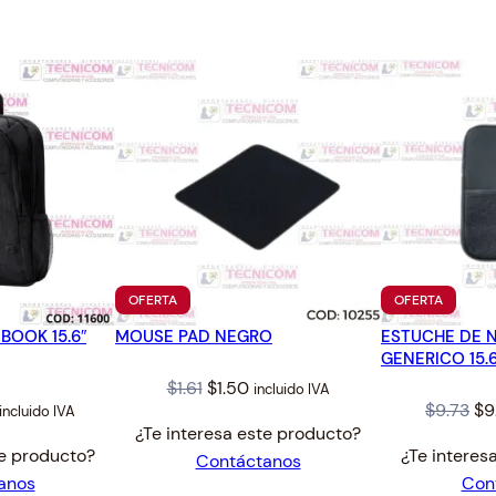
.
PRODUCTO
PRODUC
OFERTA
OFERTA
EN
EN
BOOK 15.6″
MOUSE PAD NEGRO
OFERTA
ESTUCHE DE 
OFERTA
GENERICO 15.6
Original
Current
$
1.61
$
1.50
incluido IVA
al
Current
Or
$
9.73
$
9
incluido IVA
price
price
¿Te interesa este producto?
price
pr
was:
is:
te producto?
¿Te interes
Contáctanos
s:
wa
$1.61.
$1.50.
anos
Con
$17.25.
$9