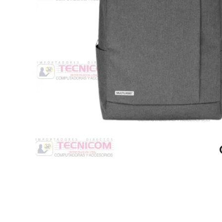
Switche
Monitores y TV
Suministros de Impresión
Punto de Venta
Conver
Accesorios y Periféricos
Adapta
Protección Eléctrica
Repuestos
Software