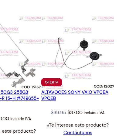
TO
PRODUCTO
OFERTA
EN
250G3 255G3
ALTAVOCES SONY VAIO VPCEA
OFERTA
-R 15-H #749655-
VPCEB
Original
Current
$
39.95
$
37.00
incluido IVA
ginal
Current
0.00
incluido IVA
price
price
¿Te interesa este producto?
ce
price
was:
is:
a este producto?
Contáctanos
s:
is:
$39.95.
$37.00.