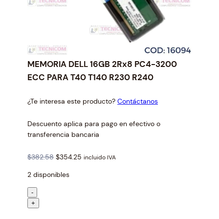
MEMORIA DELL 16GB 2Rx8 PC4-3200
ECC PARA T40 T140 R230 R240
¿Te interesa este producto?
Contáctanos
Descuento aplica para pago en efectivo o
transferencia bancaria
O
C
$
382.58
$
354.25
incluido IVA
r
u
2 disponibles
i
r
g
r
M
-
i
e
E
+
n
n
M