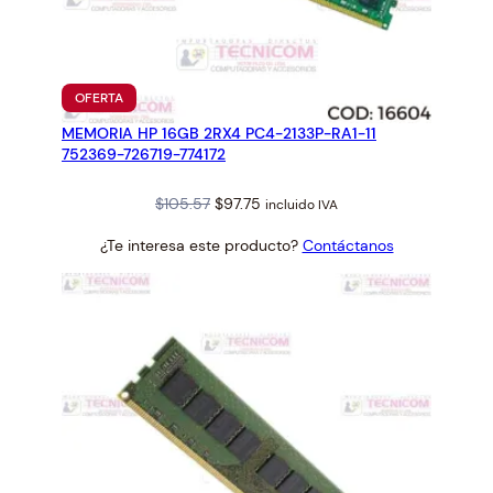
PRODUCTO
OFERTA
EN
MEMORIA HP 16GB 2RX4 PC4-2133P-RA1-11
OFERTA
752369-726719-774172
Original
Current
$
105.57
$
97.75
incluido IVA
price
price
¿Te interesa este producto?
Contáctanos
was:
is:
$105.57.
$97.75.