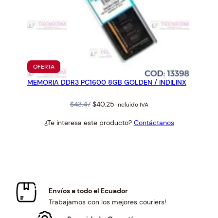
PRODUCTO
OFERTA
EN
MEMORIA DDR3 PC1600 8GB GOLDEN / INDILINX
OFERTA
Original
Current
$
43.47
$
40.25
incluido IVA
price
price
¿Te interesa este producto?
Contáctanos
was:
is:
$43.47.
$40.25.
Envíos a todo el Ecuador
Trabajamos con los mejores couriers!