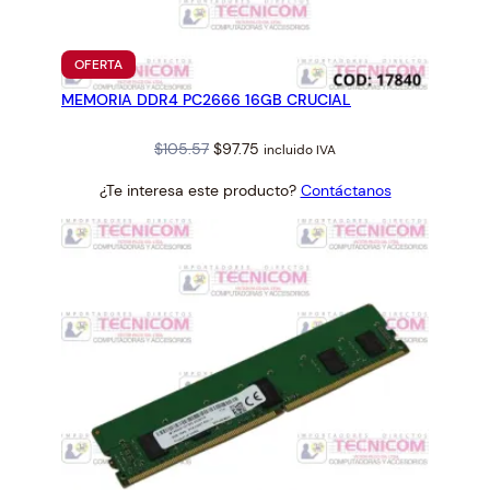
4
-
3
PRODUCTO
OFERTA
2
EN
MEMORIA DDR4 PC2666 16GB CRUCIAL
OFERTA
0
0
Original
Current
$
105.57
$
97.75
incluido IVA
E
price
price
C
¿Te interesa este producto?
Contáctanos
was:
is:
C
$105.57.
$97.75.
P
A
R
A
T
4
0
T
1
4