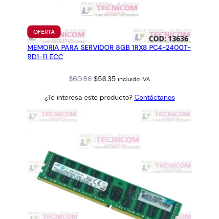
0
R
2
PRODUCTO
OFERTA
3
EN
MEMORIA PARA SERVIDOR 8GB 1RX8 PC4-2400T-
OFERTA
0
RD1-11 ECC
R
2
Original
Current
$
60.86
$
56.35
incluido IVA
4
price
price
¿Te interesa este producto?
Contáctanos
0
was:
is:
c
$60.86.
$56.35.
a
n
t
i
d
a
d