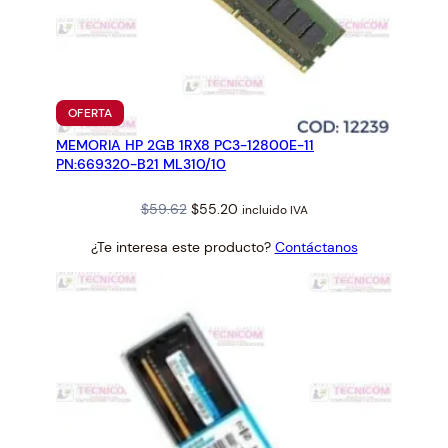
PRODUCTO
OFERTA
EN
MEMORIA HP 2GB 1RX8 PC3-12800E-11
OFERTA
PN:669320-B21 ML310/10
Original
Current
$
59.62
$
55.20
incluido IVA
price
price
¿Te interesa este producto?
Contáctanos
was:
is:
$59.62.
$55.20.