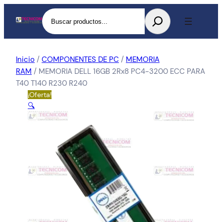
Buscar
Inicio
/
COMPONENTES DE PC
/
MEMORIA
RAM
/ MEMORIA DELL 16GB 2Rx8 PC4-3200 ECC PARA
T40 T140 R230 R240
¡Oferta!
🔍