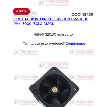
PRODUCTO
OFERTA
EN
VENTILADOR INTERNO HP PAVILION DM4-1000
OFERTA
DM4-3000 (SOLO ASPAS
Original
Current
$
21.60
$
20.00
incluido IVA
price
price
¿Te interesa este producto?
Contáctanos
was:
is:
$21.60.
$20.00.