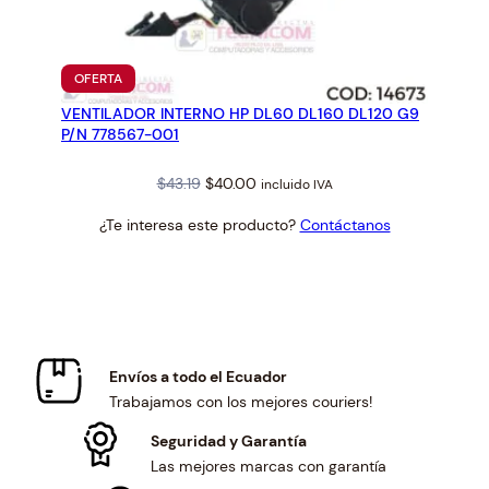
PRODUCTO
OFERTA
EN
VENTILADOR INTERNO HP DL60 DL160 DL120 G9
OFERTA
P/N 778567-001
Original
Current
$
43.19
$
40.00
incluido IVA
price
price
¿Te interesa este producto?
Contáctanos
was:
is:
$43.19.
$40.00.
Envíos a todo el Ecuador
Trabajamos con los mejores couriers!
Seguridad y Garantía
Las mejores marcas con garantía