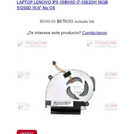
LAPTOP LENOVO IP3-15IRH10 I7-13620H 16GB
OFERTA
512SSD 15.6″ No OS
Original
Current
$
949.33
$
879.00
incluido IVA
price
price
¿Te interesa este producto?
Contáctanos
was:
is:
$949.33.
$879.00.
PRODUCTO
OFERTA