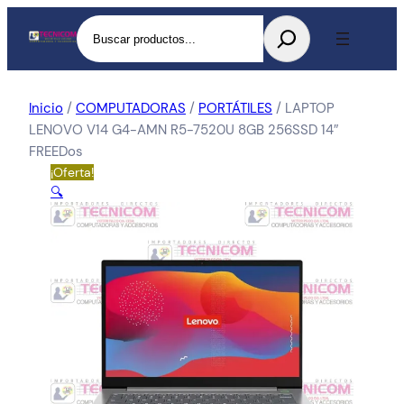
Buscar
Inicio
/
COMPUTADORAS
/
PORTÁTILES
/ LAPTOP
LENOVO V14 G4-AMN R5-7520U 8GB 256SSD 14″
FREEDos
¡Oferta!
🔍