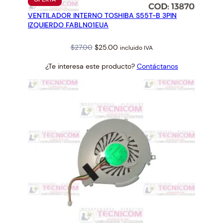
EN
VENTILADOR INTERNO TOSHIBA S55T-B 3PIN
OFERTA
IZQUIERDO FABLN01EUA
Original
Current
$
27.00
$
25.00
incluido IVA
price
price
¿Te interesa este producto?
Contáctanos
was:
is:
$27.00.
$25.00.