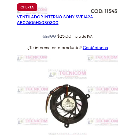
PRODUCTO
OFERTA
EN
VENTILADOR INTERNO SONY SVF142A
OFERTA
AB07405HX080300
Original
Current
$
27.00
$
25.00
incluido IVA
price
price
¿Te interesa este producto?
Contáctanos
was:
is:
$27.00.
$25.00.