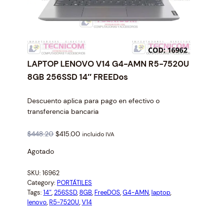
LAPTOP LENOVO V14 G4-AMN R5-7520U
8GB 256SSD 14″ FREEDos
Descuento aplica para pago en efectivo o
transferencia bancaria
O
C
$
448.20
$
415.00
incluido IVA
r
u
Agotado
i
r
g
r
SKU:
16962
i
e
Category:
PORTÁTILES
n
n
Tags:
14″
, 
256SSD
, 
8GB
, 
FreeDOS
, 
G4-AMN
, 
laptop
, 
a
t
lenovo
, 
R5-7520U
, 
V14
l
p