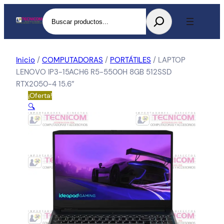
Buscar
Inicio
/
COMPUTADORAS
/
PORTÁTILES
/ LAPTOP
LENOVO IP3-15ACH6 R5-5500H 8GB 512SSD
RTX2050-4 15.6″
¡Oferta!
🔍