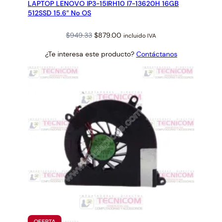
LAPTOP LENOVO IP3-15IRH10 I7-13620H 16GB
OFERTA
512SSD 15.6″ No OS
Original
Current
$
949.33
$
879.00
incluido IVA
price
price
¿Te interesa este producto?
Contáctanos
was:
is:
$949.33.
$879.00.
PRODUCTO
OFERTA