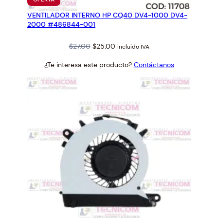
EN
VENTILADOR INTERNO HP CQ40 DV4-1000 DV4-
OFERTA
2000 #486844-001
Original
Current
$
27.00
$
25.00
incluido IVA
price
price
¿Te interesa este producto?
Contáctanos
was:
is:
$27.00.
$25.00.