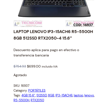
LAPTOP LENOVO IP3-15ACH6 R5-5500H
8GB 512SSD RTX2050-4 15.6″
Descuento aplica para pago en efectivo o
transferencia bancaria
O
C
$
754.93
$
699.00
incluido IVA
r
u
Agotado
i
r
g
r
SKU:
16937
i
e
Category:
PORTÁTILES
n
n
Tags:
4GB 15.6″
, 
512SSD
, 
8GB
, 
IP3-15ACH6
, 
laptop
, 
lenovo
, 
a
t
R5-5500H
, 
RTX2050
l
p