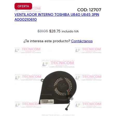
PRODUCTO
OFERTA
EN
VENTILADOR INTERNO TOSHIBA U840 U845 3PIN
OFERTA
A000210610
Original
Current
$
31.05
$
28.75
incluido IVA
price
price
¿Te interesa este producto?
Contáctanos
was:
is:
$31.05.
$28.75.