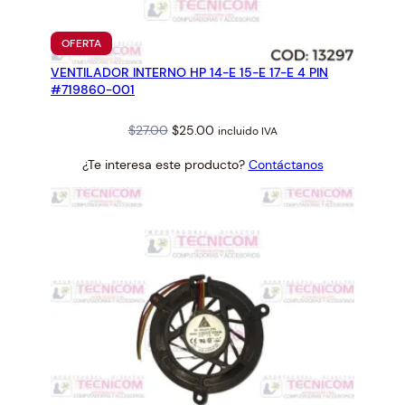
PRODUCTO
OFERTA
EN
VENTILADOR INTERNO HP 14-E 15-E 17-E 4 PIN
OFERTA
#719860-001
Original
Current
$
27.00
$
25.00
incluido IVA
price
price
¿Te interesa este producto?
Contáctanos
was:
is:
$27.00.
$25.00.