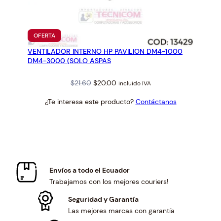
PRODUCTO
OFERTA
EN
VENTILADOR INTERNO HP PAVILION DM4-1000
OFERTA
DM4-3000 (SOLO ASPAS
Original
Current
$
21.60
$
20.00
incluido IVA
price
price
¿Te interesa este producto?
Contáctanos
was:
is:
$21.60.
$20.00.
Envíos a todo el Ecuador
Trabajamos con los mejores couriers!
Seguridad y Garantía
Las mejores marcas con garantía