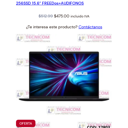
256SSD 15.6″ FREEDos+AUDIFONOS
Original
Current
$
512.99
$
475.00
incluido IVA
price
price
¿Te interesa este producto?
Contáctanos
was:
is:
$512.99.
$475.00.
PRODUCTO
OFERTA
EN