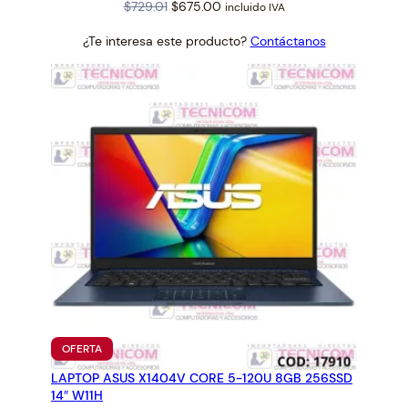
Original
Current
$
729.01
$
675.00
incluido IVA
price
price
¿Te interesa este producto?
Contáctanos
was:
is:
$729.01.
$675.00.
PRODUCTO
OFERTA
EN
LAPTOP ASUS X1404V CORE 5-120U 8GB 256SSD
OFERTA
14″ W11H