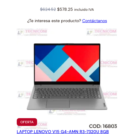
Original
Current
$
624.52
$
578.25
incluido IVA
price
price
¿Te interesa este producto?
Contáctanos
was:
is:
$624.52.
$578.25.
PRODUCTO
OFERTA
EN
LAPTOP LENOVO V15 G4-AMN R3-7320U 8GB
OFERTA