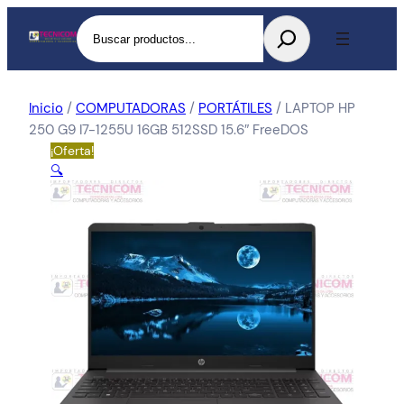
Buscar
Inicio
/
COMPUTADORAS
/
PORTÁTILES
/ LAPTOP HP
250 G9 I7-1255U 16GB 512SSD 15.6″ FreeDOS
¡Oferta!
🔍