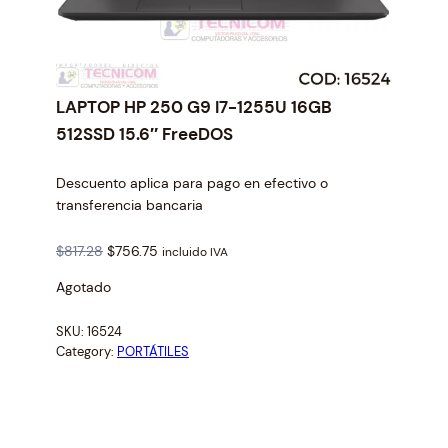
LAPTOP HP 250 G9 I7-1255U 16GB
512SSD 15.6″ FreeDOS
Descuento aplica para pago en efectivo o
transferencia bancaria
O
C
$
817.28
$
756.75
incluido IVA
r
u
Agotado
i
r
g
r
SKU:
16524
i
e
Category:
PORTÁTILES
n
n
a
t
l
p
p
r