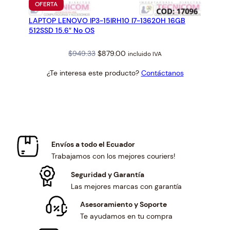
PRODUCTO
OFERTA
EN
LAPTOP LENOVO IP3-15IRH10 I7-13620H 16GB
OFERTA
512SSD 15.6″ No OS
Original
Current
$
949.33
$
879.00
incluido IVA
price
price
¿Te interesa este producto?
Contáctanos
was:
is:
$949.33.
$879.00.
Envíos a todo el Ecuador
Trabajamos con los mejores couriers!
Seguridad y Garantía
Las mejores marcas con garantía
Asesoramiento y Soporte
Te ayudamos en tu compra