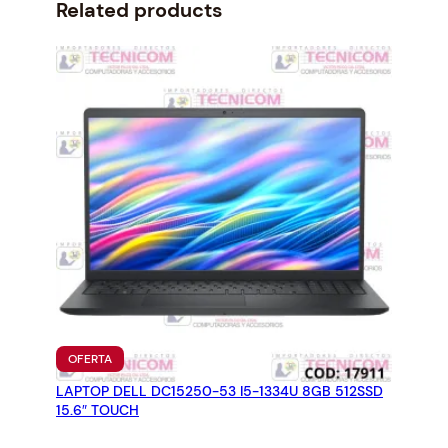
r
i
Related products
i
c
c
e
e
i
w
s
a
:
s
$
:
7
$
5
8
6
1
.
7
7
.
5
2
.
8
.
PRODUCTO
OFERTA
EN
LAPTOP DELL DC15250-53 I5-1334U 8GB 512SSD
OFERTA
15.6″ TOUCH