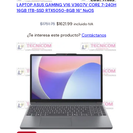
LAPTOP ASUS GAMING V16 V3607V CORE 7-240H
OFERTA
16GB 1TB-SSD RTX5050-8GB 16″ NoOS
Original
Current
$
1751.75
$
1621.99
incluido IVA
price
price
¿Te interesa este producto?
Contáctanos
was:
is:
$1751.75.
$1621.99.