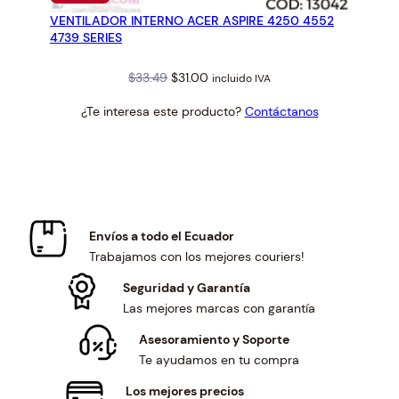
EN
VENTILADOR INTERNO ACER ASPIRE 4250 4552
OFERTA
4739 SERIES
Original
Current
$
33.49
$
31.00
incluido IVA
price
price
¿Te interesa este producto?
Contáctanos
was:
is:
$33.49.
$31.00.
Envíos a todo el Ecuador
Trabajamos con los mejores couriers!
Seguridad y Garantía
Las mejores marcas con garantía
Asesoramiento y Soporte
Te ayudamos en tu compra
Los mejores precios