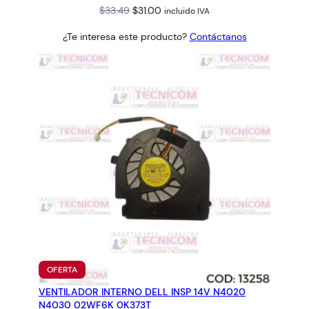
Original
Current
$
33.49
$
31.00
incluido IVA
price
price
¿Te interesa este producto?
Contáctanos
was:
is:
$33.49.
$31.00.
PRODUCTO
OFERTA
EN
VENTILADOR INTERNO DELL INSP 14V N4020
OFERTA
N4030 02WF6K 0K373T