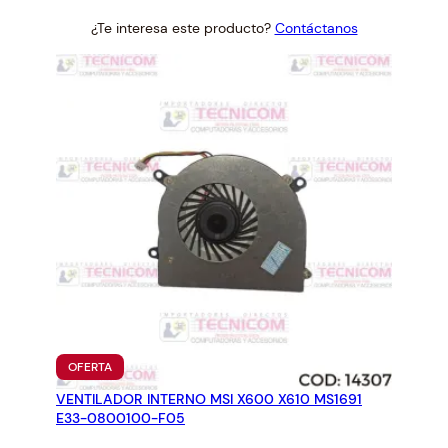
price
price
¿Te interesa este producto?
Contáctanos
was:
is:
$17.27.
$16.00.
PRODUCTO
OFERTA
EN
VENTILADOR INTERNO MSI X600 X610 MS1691
OFERTA
E33-0800100-F05