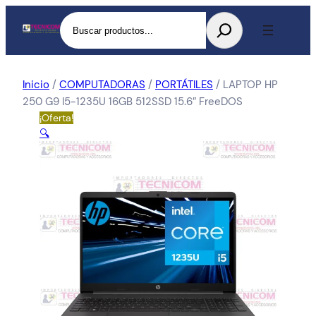
Buscar
Inicio
/
COMPUTADORAS
/
PORTÁTILES
/ LAPTOP HP
250 G9 I5-1235U 16GB 512SSD 15.6″ FreeDOS
¡Oferta!
🔍