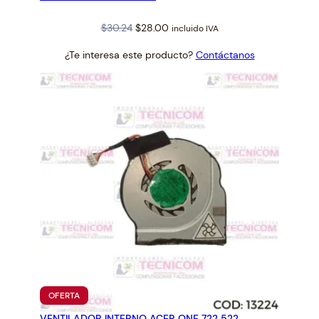
Original
Current
$
30.24
$
28.00
incluido IVA
price
price
¿Te interesa este producto?
Contáctanos
was:
is:
$30.24.
$28.00.
PRODUCTO
OFERTA
EN
VENTILADOR INTERNO ACER ONE 722 522
OFERTA