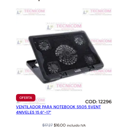
PRODUCTO
OFERTA
EN
VENTILADOR PARA NOTEBOOK S505 5VENT
OFERTA
4NIVELES 15.6″-17″
Original
Current
$
17.27
$
16.00
incluido IVA