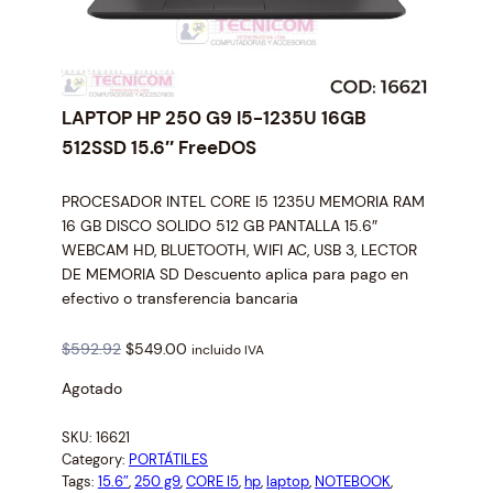
LAPTOP HP 250 G9 I5-1235U 16GB
512SSD 15.6″ FreeDOS
PROCESADOR INTEL CORE I5 1235U MEMORIA RAM
16 GB DISCO SOLIDO 512 GB PANTALLA 15.6″
WEBCAM HD, BLUETOOTH, WIFI AC, USB 3, LECTOR
DE MEMORIA SD Descuento aplica para pago en
efectivo o transferencia bancaria
O
C
$
592.92
$
549.00
incluido IVA
r
u
Agotado
i
r
g
r
SKU:
16621
i
e
Category:
PORTÁTILES
n
n
Tags:
15.6″
, 
250 g9
, 
CORE I5
, 
hp
, 
laptop
, 
NOTEBOOK
, 