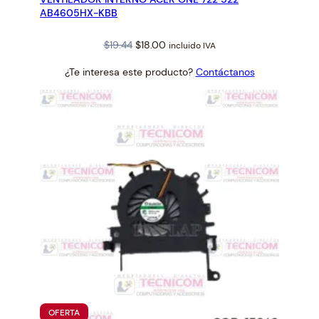
AB4605HX-KBB
Original
Current
$
19.44
$
18.00
incluido IVA
price
price
¿Te interesa este producto?
Contáctanos
was:
is:
$19.44.
$18.00.
PRODUCTO
OFERTA