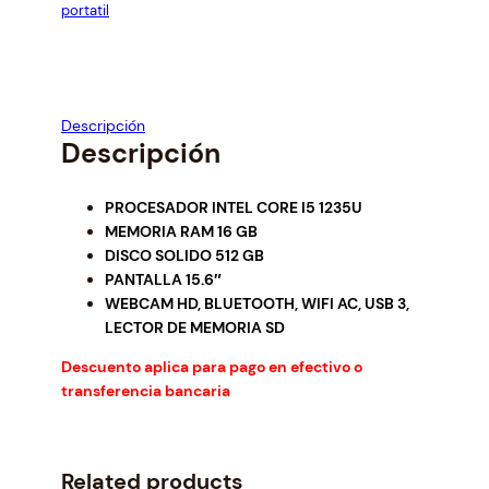
a
t
portatil
l
p
p
r
r
i
i
c
c
e
Descripción
e
i
Descripción
w
s
a
:
PROCESADOR INTEL CORE I5 1235U
s
$
MEMORIA RAM 16 GB
:
5
DISCO SOLIDO 512 GB
$
4
PANTALLA 15.6″
5
9
WEBCAM HD, BLUETOOTH, WIFI AC, USB 3,
9
.
LECTOR DE MEMORIA SD
2
0
.
0
Descuento aplica para pago en efectivo o
9
.
transferencia bancaria
2
.
Related products