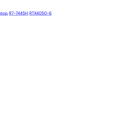
Red
Cables USB
Cables Varios
ptop
, 
R7-7445H
, 
RTX4050-6