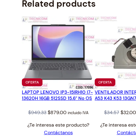
Related products
PRODUCTO
PRODUCTO
OFERTA
OFERTA
EN
EN
LAPTOP LENOVO IP3-15IRH10 I7-
OFERTA
VENTILADOR INTE
OFERTA
13620H 16GB 512SSD 15.6″ No OS
A53 K43 K53 13GN
Original
Current
Origina
$
949.33
$
879.00
$
34.57
$
32.00
incluido IVA
price
price
price
¿Te interesa este producto?
¿Te interesa es
was:
is:
was:
Contáctanos
Contáct
$949.33.
$879.00.
$34.57.