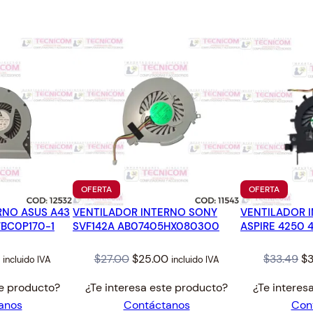
.
0
6
.
0
.
PRODUCTO
PRODUC
OFERTA
OFERTA
EN
EN
RNO ASUS A43
VENTILADOR INTERNO SONY
OFERTA
VENTILADOR 
OFERTA
7BC0P170-1
SVF142A AB07405HX080300
ASPIRE 4250 4
l
Current
Original
Current
Or
$
27.00
$
25.00
$
33.49
$
3
incluido IVA
incluido IVA
price
price
price
pr
te producto?
¿Te interesa este producto?
¿Te interes
is:
was:
is:
wa
anos
Contáctanos
Con
$32.00.
$27.00.
$25.00.
$3