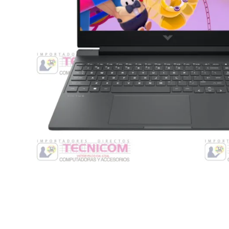
Switche
Monitores y TV
Suministros de Impresión
Punto de Venta
Conver
Accesorios y Periféricos
Adapta
Protección Eléctrica
Repuestos
Software