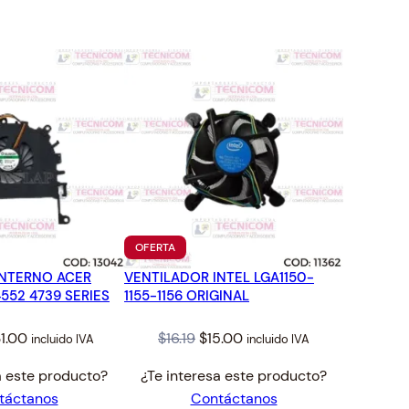
TO
PRODUCTO
OFERTA
EN
INTERNO ACER
VENTILADOR INTEL LGA1150-
OFERTA
552 4739 SERIES
1155-1156 ORIGINAL
iginal
Current
Original
Current
1.00
$
16.19
$
15.00
incluido IVA
incluido IVA
ice
price
price
price
a este producto?
¿Te interesa este producto?
s:
is:
was:
is:
táctanos
Contáctanos
3.49.
$31.00.
$16.19.
$15.00.