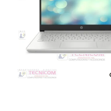
Switche
Monitores y TV
Suministros de Impresión
Punto de Venta
Conver
Accesorios y Periféricos
Adapta
Protección Eléctrica
Repuestos
Software