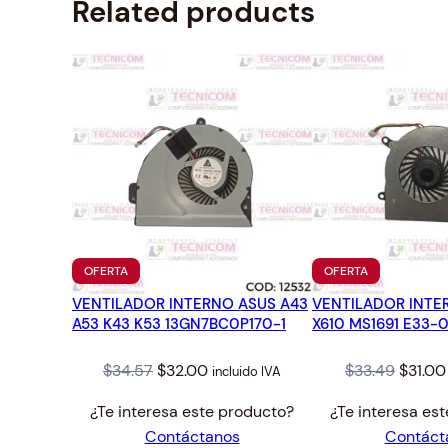
Related products
PRODUCTO
PRODUCTO
OFERTA
OFERTA
EN
EN
VENTILADOR INTERNO ASUS A43
OFERTA
VENTILADOR INTE
OFERTA
A53 K43 K53 13GN7BC0P170-1
X610 MS1691 E33
Original
Current
Origin
$
34.57
$
32.00
$
33.49
$
31.00
incluido IVA
price
price
price
¿Te interesa este producto?
¿Te interesa es
was:
is:
was:
Contáctanos
Contáct
$34.57.
$32.00.
$33.49