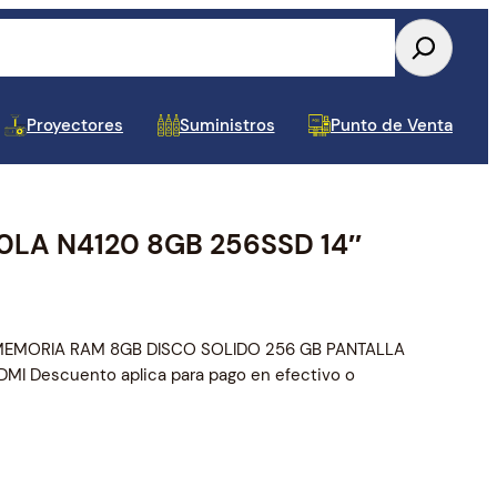
Proyectores
Suministros
Punto de Venta
LA N4120 8GB 256SSD 14″
Tablets y Celulares
Almacenamiento Interno
Conectividad USB
Accesorios para Monitor y TV
Toners y Cintas
Papel y Etiquetas POS
Dispositivos de Audio y
UPS y APS
Repuestos para Laptop
Componentes Varios
Cajas de Mantenimin
Estuches, Mochilas y
Baterias para UPS
Repuestos para Impre
Video
Pad
MEMORIA RAM 8GB DISCO SOLIDO 256 GB PANTALLA
MI Descuento aplica para pago en efectivo o
Tarjetas de Video
Cableado y Accesorios de