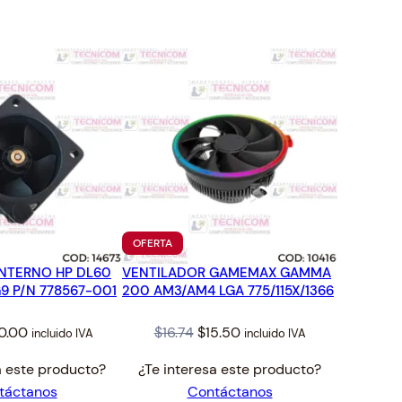
TO
PRODUCTO
OFERTA
EN
INTERNO HP DL60
VENTILADOR GAMEMAX GAMMA
OFERTA
G9 P/N 778567-001
200 AM3/AM4 LGA 775/115X/1366
ginal
Current
Original
Current
0.00
$
16.74
$
15.50
incluido IVA
incluido IVA
ce
price
price
price
a este producto?
¿Te interesa este producto?
s:
is:
was:
is:
táctanos
Contáctanos
.19.
$40.00.
$16.74.
$15.50.