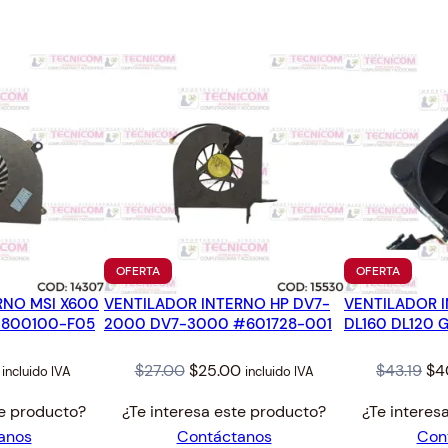
8
0
.
0
6
.
0
.
PRODUCTO
PRODUC
OFERTA
OFERTA
EN
EN
RNO MSI X600
VENTILADOR INTERNO HP DV7-
OFERTA
VENTILADOR 
OFERTA
-0800100-F05
2000 DV7-3000 #601728-001
DL160 DL120 
al
Current
Original
Current
Ori
$
27.00
$
25.00
$
43.19
$
4
incluido IVA
incluido IVA
price
price
price
pri
te producto?
¿Te interesa este producto?
¿Te interes
is:
was:
is:
wa
anos
Contáctanos
Con
.
$31.00.
$27.00.
$25.00.
$43