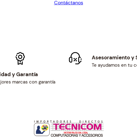
Contáctanos
W
$27.00.
$25.00.
F
7
8
2
0
W
F
Asesoramiento y 
7
Te ayudamos en tu 
8
idad y Garantía
4
jores marcas con garantía
0
#
C
9
3
4
5
c