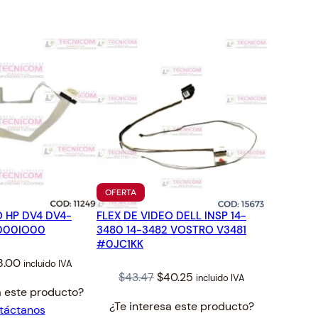
TO
PRODUCTO
OFERTA
EN
O HP DV4 DV4-
FLEX DE VIDEO DELL INSP 14-
OFERTA
000IO00
3480 14-3482 VOSTRO V3481
#0JC1KK
iginal
Current
8.00
incluido IVA
Original
Current
$
43.47
$
40.25
incluido IVA
ice
price
a este producto?
price
price
s:
is:
¿Te interesa este producto?
táctanos
was:
is:
9.44.
$18.00.