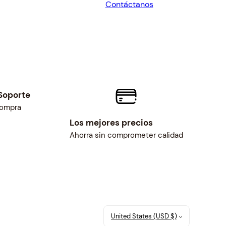
Contáctanos
$43.47.
$40.25.
Soporte
compra
Los mejores precios
Ahorra sin comprometer calidad
United States (USD $)