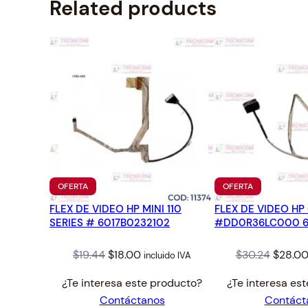
Related products
PRODUCTO
PRODUCTO
OFERTA
OFERTA
EN
EN
FLEX DE VIDEO HP MINI 110
OFERTA
FLEX DE VIDEO H
OFERTA
SERIES # 6017B0232102
#DD0R36LC000 6
Original
Current
Origina
$
19.44
$
18.00
$
30.24
$
28.0
incluido IVA
price
price
price
¿Te interesa este producto?
¿Te interesa es
was:
is:
was:
Contáctanos
Contáct
$19.44.
$18.00.
$30.24