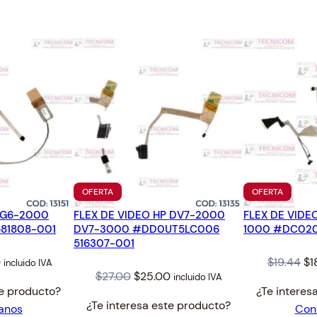
L
.
1
A
7
.
S
3
E
.
P
S
O
N
L
1
5
1
PRODUCTO
PRODUC
OFERTA
OFERTA
EN
EN
5
P G6-2000
FLEX DE VIDEO HP DV7-2000
OFERTA
FLEX DE VIDE
OFERTA
0
81808-001
DV7-3000 #DD0UT5LC006
1000 #DC02
L
516307-001
8
l
Current
Or
0
$
19.44
$
1
incluido IVA
1
Original
Current
$
27.00
$
25.00
incluido IVA
price
pr
te producto?
¿Te interes
6
price
price
is:
wa
¿Te interesa este producto?
anos
Con
0
was:
is:
.
$28.00.
$1