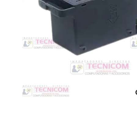
Switche
Monitores y TV
Suministros de Impresión
Punto de Venta
Conver
Accesorios y Periféricos
Adapta
Protección Eléctrica
Repuestos
Software