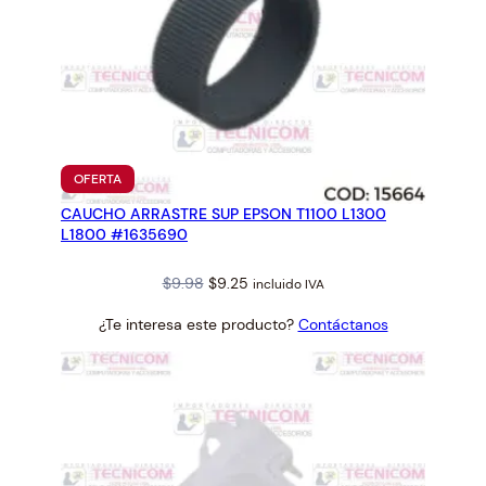
PRODUCTO
OFERTA
EN
CAUCHO ARRASTRE SUP EPSON T1100 L1300
OFERTA
L1800 #1635690
Original
Current
$
9.98
$
9.25
incluido IVA
price
price
¿Te interesa este producto?
Contáctanos
was:
is:
$9.98.
$9.25.