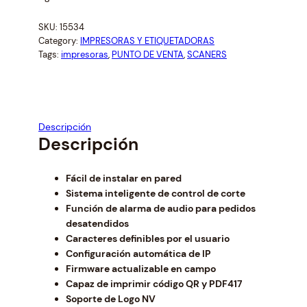
i
r
g
r
SKU:
15534
i
e
Category:
IMPRESORAS Y ETIQUETADORAS
n
n
Tags:
impresoras
, 
PUNTO DE VENTA
, 
SCANERS
a
t
l
p
p
r
r
i
i
c
Descripción
c
e
Descripción
e
i
w
s
Fácil de instalar en pared
a
:
Sistema inteligente de control de corte
s
$
Función de alarma de audio para pedidos
:
9
desatendidos
$
8
Caracteres definibles por el usuario
1
.
Configuración automática de IP
0
0
Firmware actualizable en campo
5
0
Capaz de imprimir código QR y PDF417
.
.
Soporte de Logo NV
8