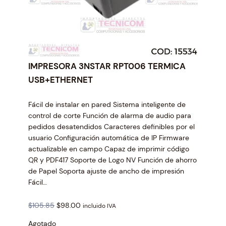
IMPRESORA 3NSTAR RPT006 TERMICA
USB+ETHERNET
Fácil de instalar en pared Sistema inteligente de
control de corte Función de alarma de audio para
pedidos desatendidos Caracteres definibles por el
usuario Configuración automática de IP Firmware
actualizable en campo Capaz de imprimir código
QR y PDF417 Soporte de Logo NV Función de ahorro
de Papel Soporta ajuste de ancho de impresión
Fácil…
O
C
$
105.85
$
98.00
incluido IVA
r
u
Agotado