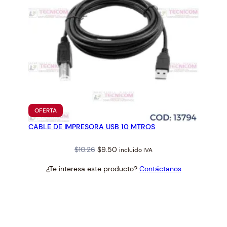
PRODUCTO
OFERTA
EN
CABLE DE IMPRESORA USB 10 MTROS
OFERTA
Original
Current
$
10.26
$
9.50
incluido IVA
price
price
¿Te interesa este producto?
Contáctanos
was:
is:
$10.26.
$9.50.