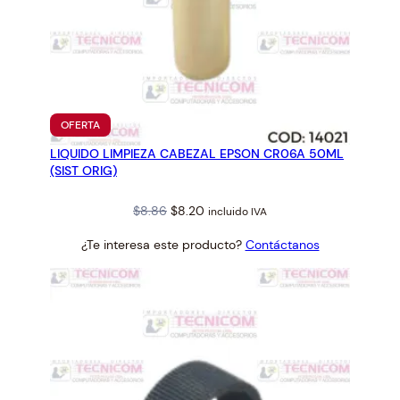
PRODUCTO
OFERTA
EN
LIQUIDO LIMPIEZA CABEZAL EPSON CR06A 50ML
OFERTA
(SIST ORIG)
Original
Current
$
8.86
$
8.20
incluido IVA
price
price
¿Te interesa este producto?
Contáctanos
was:
is:
$8.86.
$8.20.