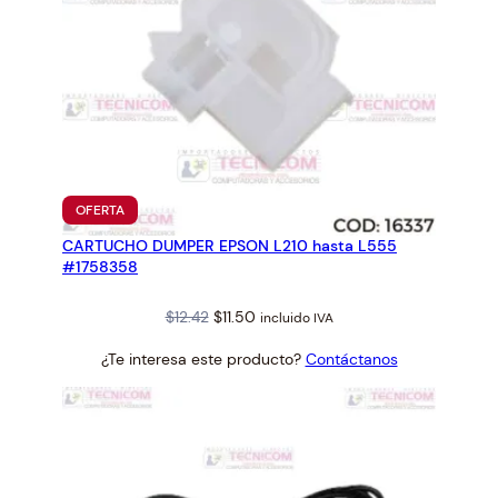
PRODUCTO
OFERTA
EN
CARTUCHO DUMPER EPSON L210 hasta L555
OFERTA
#1758358
Original
Current
$
12.42
$
11.50
incluido IVA
price
price
¿Te interesa este producto?
Contáctanos
was:
is:
$12.42.
$11.50.