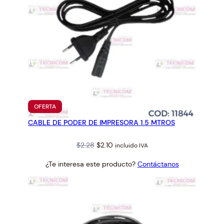
PRODUCTO
OFERTA
EN
CABLE DE PODER DE IMPRESORA 1.5 MTROS
OFERTA
Original
Current
$
2.28
$
2.10
incluido IVA
price
price
¿Te interesa este producto?
Contáctanos
was:
is:
$2.28.
$2.10.