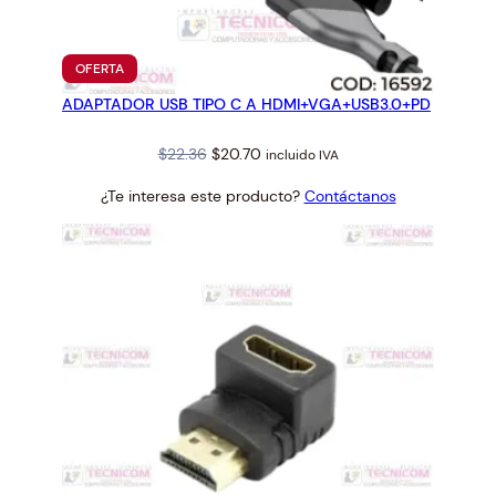
PRODUCTO
OFERTA
EN
ADAPTADOR USB TIPO C A HDMI+VGA+USB3.0+PD
OFERTA
Original
Current
$
22.36
$
20.70
incluido IVA
price
price
¿Te interesa este producto?
Contáctanos
was:
is:
$22.36.
$20.70.