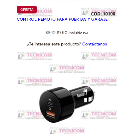
G
PRODUCTO
OFERTA
I
EN
CONTROL REMOTO PARA PUERTAS Y GARAJE
OFERTA
G
A
Original
Current
$
8.10
$
7.50
incluido IVA
B
price
price
I
¿Te interesa este producto?
Contáctanos
was:
is:
T
$8.10.
$7.50.
c
a
n
t
i
d
a
d