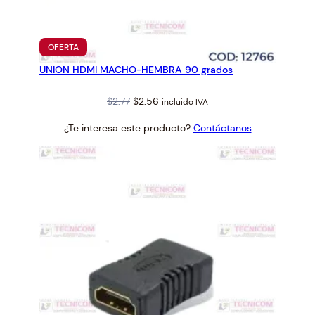
PRODUCTO
OFERTA
EN
UNION HDMI MACHO-HEMBRA 90 grados
OFERTA
Original
Current
$
2.77
$
2.56
incluido IVA
price
price
¿Te interesa este producto?
Contáctanos
was:
is:
$2.77.
$2.56.