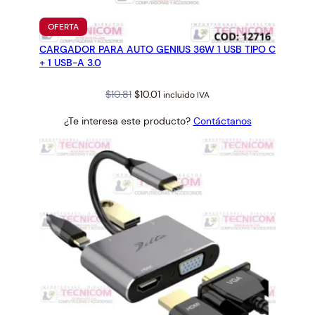
PRODUCTO
OFERTA
EN
CARGADOR PARA AUTO GENIUS 36W 1 USB TIPO C
OFERTA
+ 1 USB-A 3.0
Original
Current
$
10.81
$
10.01
incluido IVA
price
price
¿Te interesa este producto?
Contáctanos
was:
is:
$10.81.
$10.01.