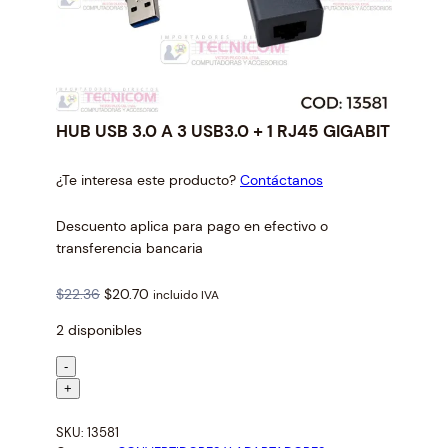
HUB USB 3.0 A 3 USB3.0 + 1 RJ45 GIGABIT
¿Te interesa este producto?
Contáctanos
Descuento aplica para pago en efectivo o
transferencia bancaria
O
C
$
22.36
$
20.70
incluido IVA
r
u
2 disponibles
i
r
g
r
H
-
i
e
U
+
n
n
B
a
t
SKU:
13581
U
l
p