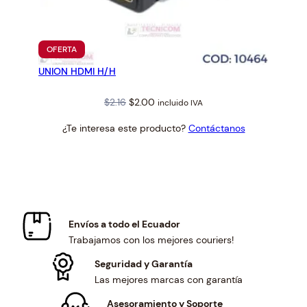
PRODUCTO
OFERTA
EN
UNION HDMI H/H
OFERTA
Original
Current
$
2.16
$
2.00
incluido IVA
price
price
¿Te interesa este producto?
Contáctanos
was:
is:
$2.16.
$2.00.
Envíos a todo el Ecuador
Trabajamos con los mejores couriers!
Seguridad y Garantía
Las mejores marcas con garantía
Asesoramiento y Soporte