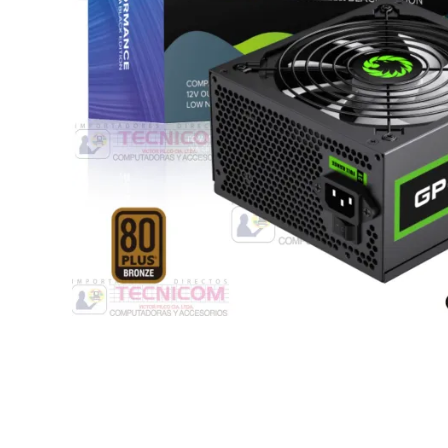
Switche
Monitores y TV
Suministros de Impresión
Punto de Venta
Conver
Accesorios y Periféricos
Adapta
Protección Eléctrica
Repuestos
Software