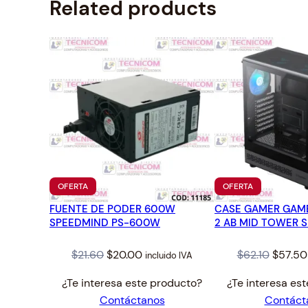
Related products
PRODUCTO
PRODUCTO
OFERTA
OFERTA
EN
EN
FUENTE DE PODER 600W
OFERTA
CASE GAMER GAM
OFERTA
SPEEDMIND PS-600W
2 AB MID TOWER S
Original
Current
Origina
$
21.60
$
20.00
$
62.10
$
57.50
incluido IVA
price
price
price
¿Te interesa este producto?
¿Te interesa es
was:
is:
was:
Contáctanos
Contáct
$21.60.
$20.00.
$62.10.