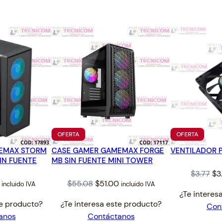
.
PRODUCTO
PRODUC
OFERTA
OFERTA
EN
EN
EMAX STORM
CASE GAMER GAMEMAX FORGE
OFERTA
VENTILADOR 
OFERTA
IN FUENTE
MB SIN FUENTE MINI TOWER
Or
$
3.77
$
3
l
Current
Original
Current
$
55.08
$
51.00
incluido IVA
incluido IVA
pr
¿Te interes
price
price
price
wa
te producto?
¿Te interesa este producto?
Con
is:
was:
is:
$3.
anos
Contáctanos
$57.50.
$55.08.
$51.00.