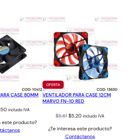
TO
PRODUCTO
OFERTA
EN
PARA CASE 80MM
VENTILADOR PARA CASE 12CM
OFERTA
MARVO FN-10 RED
iginal
Current
.50
incluido IVA
Original
Current
$
5.61
$
5.20
incluido IVA
ice
price
a este producto?
price
price
s:
is:
¿Te interesa este producto?
táctanos
was:
is:
77.
$3.50.
Contáctanos
$5.61.
$5.20.