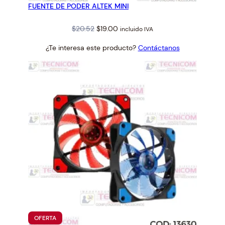
FUENTE DE PODER ALTEK MINI
OFERTA
Original
Current
$
20.52
$
19.00
incluido IVA
price
price
¿Te interesa este producto?
Contáctanos
was:
is:
$20.52.
$19.00.
PRODUCTO
OFERTA