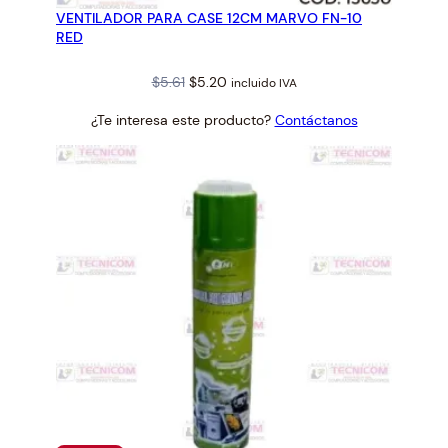
EN
VENTILADOR PARA CASE 12CM MARVO FN-10
OFERTA
RED
Original
Current
$
5.61
$
5.20
incluido IVA
price
price
¿Te interesa este producto?
Contáctanos
was:
is:
$5.61.
$5.20.