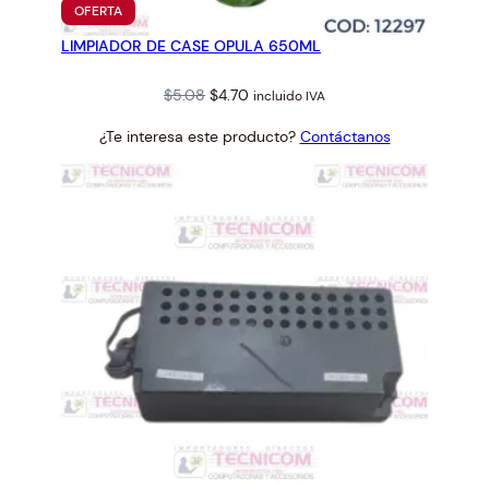
PRODUCTO
OFERTA
EN
LIMPIADOR DE CASE OPULA 650ML
OFERTA
Original
Current
$
5.08
$
4.70
incluido IVA
price
price
¿Te interesa este producto?
Contáctanos
was:
is:
$5.08.
$4.70.