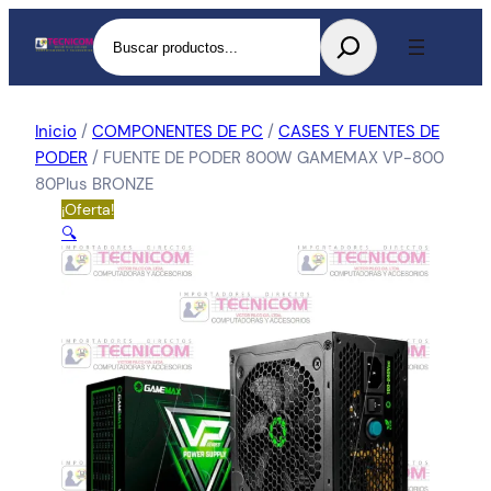
Buscar
Inicio
/
COMPONENTES DE PC
/
CASES Y FUENTES DE
PODER
/ FUENTE DE PODER 800W GAMEMAX VP-800
80Plus BRONZE
¡Oferta!
🔍