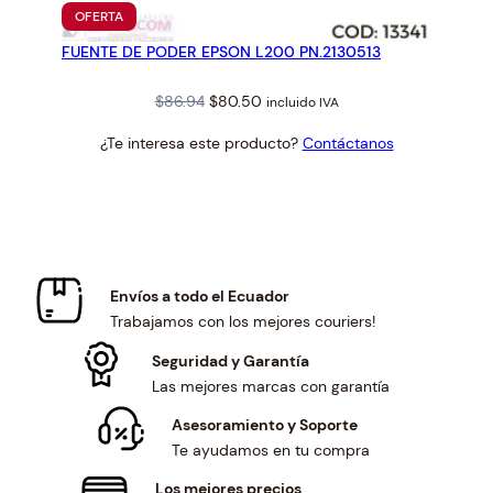
PRODUCTO
OFERTA
EN
FUENTE DE PODER EPSON L200 PN.2130513
OFERTA
Original
Current
$
86.94
$
80.50
incluido IVA
price
price
¿Te interesa este producto?
Contáctanos
was:
is:
$86.94.
$80.50.
Envíos a todo el Ecuador
Trabajamos con los mejores couriers!
Seguridad y Garantía
Las mejores marcas con garantía
Asesoramiento y Soporte
Te ayudamos en tu compra
Los mejores precios