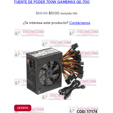
FUENTE DE PODER 700W GAMEMAX GE-700
OFERTA
Original
Current
$
55.09
$
51.00
incluido IVA
price
price
¿Te interesa este producto?
Contáctanos
was:
is:
$55.09.
$51.00.
PRODUCTO
OFERTA
EN