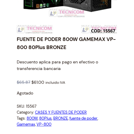
FUENTE DE PODER 800W GAMEMAX VP-
800 80Plus BRONZE
Descuento aplica para pago en efectivo o
transferencia bancaria
O
C
$
65.87
$
61.00
incluido IVA
r
u
Agotado
i
r
g
r
SKU:
15567
i
e
Category:
CASES Y FUENTES DE PODER
n
n
Tags:
800W
, 
80Plus
, 
BRONZE
, 
fuente de poder
, 
a
t
Gamemax
, 
VP-800
l
p