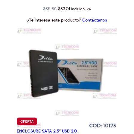
Original
Current
$
35.65
$
33.01
incluido IVA
price
price
¿Te interesa este producto?
Contáctanos
was:
is:
$35.65.
$33.01.
PRODUCTO
OFERTA
EN
ENCLOSURE SATA 2.5″ USB 2.0
OFERTA