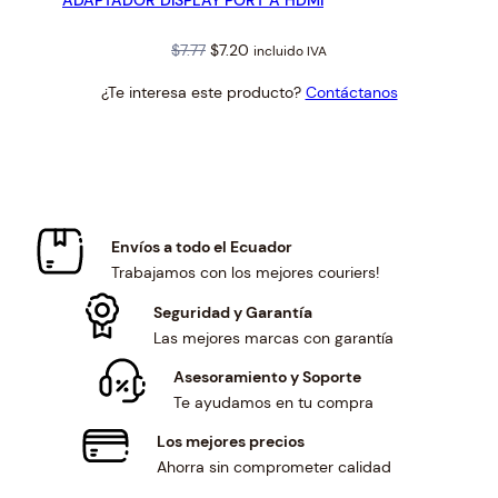
ADAPTADOR DISPLAY PORT A HDMI
Original
Current
$
7.77
$
7.20
incluido IVA
price
price
¿Te interesa este producto?
Contáctanos
was:
is:
$7.77.
$7.20.
Envíos a todo el Ecuador
Trabajamos con los mejores couriers!
Seguridad y Garantía
Las mejores marcas con garantía
Asesoramiento y Soporte
Te ayudamos en tu compra
Los mejores precios
Ahorra sin comprometer calidad