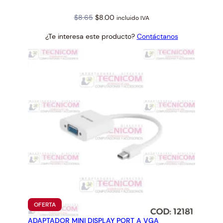
Original
Current
$
8.65
$
8.00
incluido IVA
price
price
¿Te interesa este producto?
Contáctanos
was:
is:
$8.65.
$8.00.
PRODUCTO
OFERTA
EN
ADAPTADOR MINI DISPLAY PORT A VGA
OFERTA