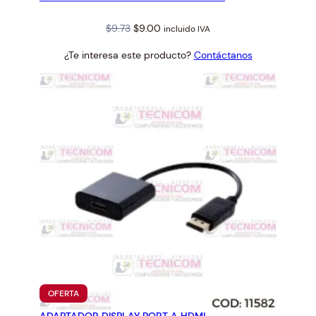
Original
Current
$
9.73
$
9.00
incluido IVA
price
price
¿Te interesa este producto?
Contáctanos
was:
is:
$9.73.
$9.00.
PRODUCTO
OFERTA
EN
OFERTA