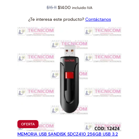
Original
Current
$
15.11
$
14.00
incluido IVA
price
price
¿Te interesa este producto?
Contáctanos
was:
is:
$15.11.
$14.00.
PRODUCTO
OFERTA
EN
MEMORIA USB SANDISK SDCZ410 256GB USB 3.2
OFERTA