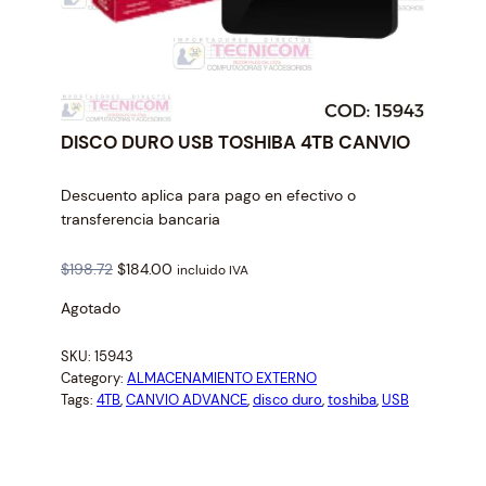
DISCO DURO USB TOSHIBA 4TB CANVIO
Descuento aplica para pago en efectivo o
transferencia bancaria
O
C
$
198.72
$
184.00
incluido IVA
r
u
Agotado
i
r
g
r
SKU:
15943
i
e
Category:
ALMACENAMIENTO EXTERNO
n
n
Tags:
4TB
, 
CANVIO ADVANCE
, 
disco duro
, 
toshiba
, 
USB
a
t
l
p
p
r
r
i