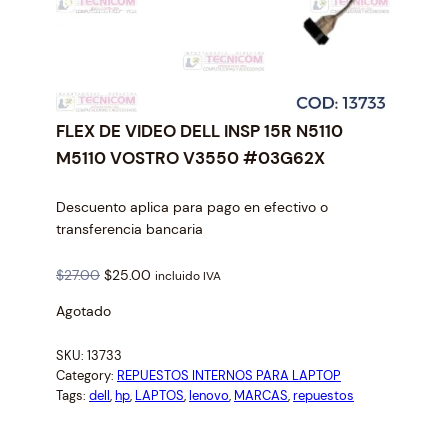
FLEX DE VIDEO DELL INSP 15R N5110
M5110 VOSTRO V3550 #03G62X
Descuento aplica para pago en efectivo o
transferencia bancaria
O
C
$
27.00
$
25.00
incluido IVA
r
u
Agotado
i
r
g
r
SKU:
13733
i
e
Category:
REPUESTOS INTERNOS PARA LAPTOP
n
n
Tags:
dell
, 
hp
, 
LAPTOS
, 
lenovo
, 
MARCAS
, 
repuestos
a
t
l
p