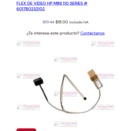
FLEX DE VIDEO HP MINI 110 SERIES #
OFERTA
6017B0232102
Original
Current
$
19.44
$
18.00
incluido IVA
price
price
¿Te interesa este producto?
Contáctanos
was:
is:
$19.44.
$18.00.