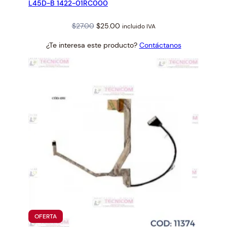
L45D-B 1422-01RC000
Original
Current
$
27.00
$
25.00
incluido IVA
price
price
¿Te interesa este producto?
Contáctanos
was:
is:
$27.00.
$25.00.
PRODUCTO
OFERTA
EN