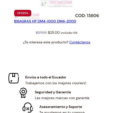
PRODUCTO
OFERTA
EN
BISAGRAS HP DM4-1000 DM4-2000
OFERTA
Original
Current
$
27.00
$
25.00
incluido IVA
price
price
¿Te interesa este producto?
Contáctanos
was:
is:
$27.00.
$25.00.
Envíos a todo el Ecuador
Trabajamos con los mejores couriers!
Seguridad y Garantía
Las mejores marcas con garantía
Asesoramiento y Soporte
Te ayudamos en tu compra