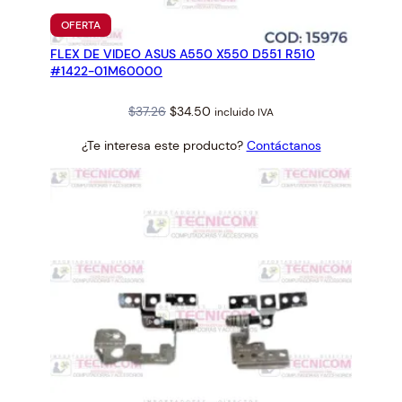
PRODUCTO
OFERTA
EN
FLEX DE VIDEO ASUS A550 X550 D551 R510
OFERTA
#1422-01M60000
Original
Current
$
37.26
$
34.50
incluido IVA
price
price
¿Te interesa este producto?
Contáctanos
was:
is:
$37.26.
$34.50.