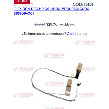
PRODUCTO
OFERTA
EN
FLEX DE VIDEO HP G6-2000 #DD0R36LC000
OFERTA
681808-001
Original
Current
$
30.24
$
28.00
incluido IVA
price
price
¿Te interesa este producto?
Contáctanos
was:
is:
$30.24.
$28.00.