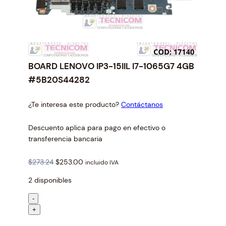
BOARD LENOVO IP3-15IIL I7-1065G7 4GB
#5B20S44282
¿Te interesa este producto?
Contáctanos
Descuento aplica para pago en efectivo o
transferencia bancaria
O
C
$
273.24
$
253.00
incluido IVA
r
u
2 disponibles
i
r
g
r
B
-
i
e
O
+
n
n
A