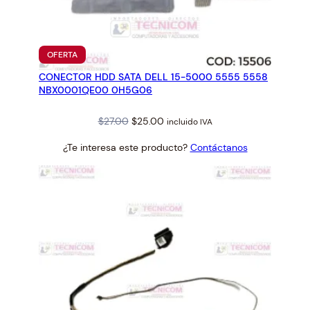
7
-
1
0
PRODUCTO
OFERTA
EN
6
CONECTOR HDD SATA DELL 15-5000 5555 5558
OFERTA
5
NBX0001QE00 0H5G06
G
7
Original
Current
$
27.00
$
25.00
incluido IVA
4
price
price
¿Te interesa este producto?
Contáctanos
G
was:
is:
B
$27.00.
$25.00.
#
5
B
2
0
S
4
4