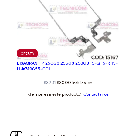
PRODUCTO
OFERTA
EN
BISAGRAS HP 250G3 255G3 256G3 15-G 15-R 15-
OFERTA
H #749655-001
Original
Current
$
32.41
$
30.00
incluido IVA
price
price
¿Te interesa este producto?
Contáctanos
was:
is:
$32.41.
$30.00.