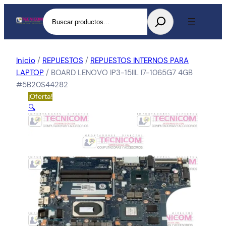
Buscar
Inicio
/
REPUESTOS
/
REPUESTOS INTERNOS PARA
LAPTOP
/ BOARD LENOVO IP3-15IIL I7-1065G7 4GB
#5B20S44282
¡Oferta!
🔍