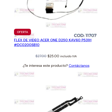
PRODUCTO
OFERTA
EN
FLEX DE VIDEO ACER ONE D250 KAV60 P531H
OFERTA
#DC0200SB10
Original
Current
$
27.00
$
25.00
incluido IVA
price
price
¿Te interesa este producto?
Contáctanos
was:
is:
$27.00.
$25.00.