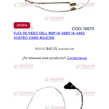
2
8
2
c
PRODUCTO
a
OFERTA
EN
n
FLEX DE VIDEO DELL INSP 14-3480 14-3482
OFERTA
t
VOSTRO V3481 #0JC1KK
i
Original
Current
$
43.47
$
40.25
d
incluido IVA
price
price
a
¿Te interesa este producto?
Contáctanos
was:
is:
d
$43.47.
$40.25.