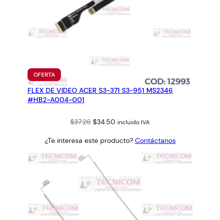
PRODUCTO
OFERTA
EN
FLEX DE VIDEO ACER S3-371 S3-951 MS2346
OFERTA
#HB2-A004-001
Original
Current
$
37.26
$
34.50
incluido IVA
price
price
¿Te interesa este producto?
Contáctanos
was:
is:
$37.26.
$34.50.