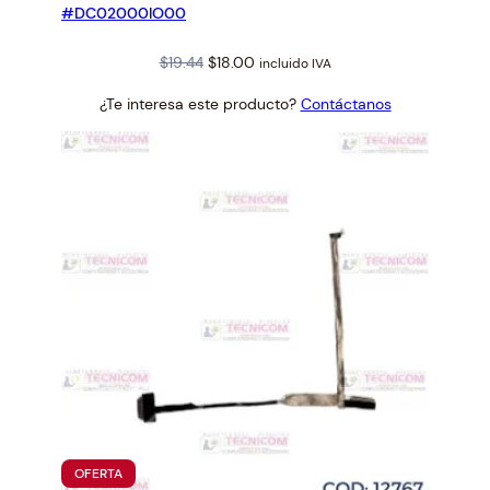
#DC02000IO00
Original
Current
$
19.44
$
18.00
incluido IVA
price
price
¿Te interesa este producto?
Contáctanos
was:
is:
$19.44.
$18.00.
PRODUCTO
OFERTA
EN