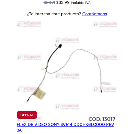
Original
Current
$
36.71
$
33.99
incluido IVA
price
price
¿Te interesa este producto?
Contáctanos
was:
is:
$36.71.
$33.99.
PRODUCTO
OFERTA
EN
FLEX DE VIDEO SONY SVE14 DD0HK6LC000 REV
OFERTA
3A