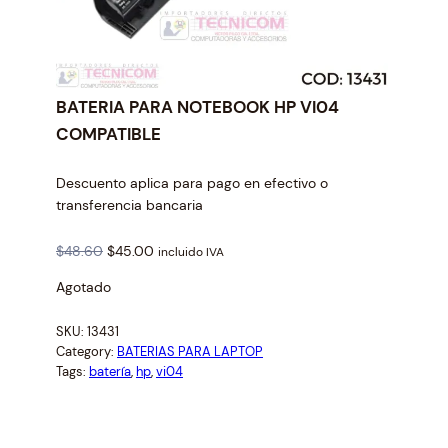
BATERIA PARA NOTEBOOK HP VI04
COMPATIBLE
Descuento aplica para pago en efectivo o
transferencia bancaria
O
C
$
48.60
$
45.00
incluido IVA
r
u
Agotado
i
r
g
r
SKU:
13431
i
e
Category:
BATERIAS PARA LAPTOP
n
n
Tags:
batería
, 
hp
, 
vi04
a
t
l
p
p
r