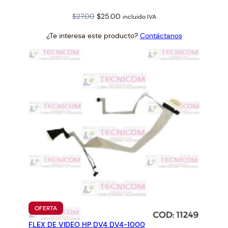
Original
Current
$
27.00
$
25.00
incluido IVA
price
price
¿Te interesa este producto?
Contáctanos
was:
is:
$27.00.
$25.00.
PRODUCTO
OFERTA
EN
FLEX DE VIDEO HP DV4 DV4-1000
OFERTA