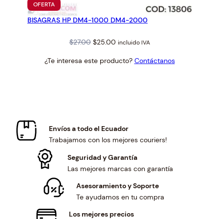
PRODUCTO
OFERTA
EN
BISAGRAS HP DM4-1000 DM4-2000
OFERTA
Original
Current
$
27.00
$
25.00
incluido IVA
price
price
¿Te interesa este producto?
Contáctanos
was:
is:
$27.00.
$25.00.
Envíos a todo el Ecuador
Trabajamos con los mejores couriers!
Seguridad y Garantía
Las mejores marcas con garantía
Asesoramiento y Soporte
Te ayudamos en tu compra
Los mejores precios