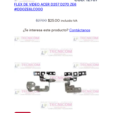
FLEX DE VIDEO ACER D257 D270 ZE6
OFERTA
#DD0ZE6LC000
Original
Current
$
27.00
$
25.00
incluido IVA
price
price
¿Te interesa este producto?
Contáctanos
was:
is:
$27.00.
$25.00.