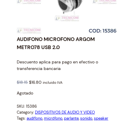
AUDIFONO MICROFONO ARGOM
METRO78 USB 2.0
Descuento aplica para pago en efectivo o
transferencia bancaria
O
C
$
18.15
$
16.80
incluido IVA
r
u
Agotado
i
r
g
r
SKU:
15386
i
e
Category:
DISPOSITIVOS DE AUDIO Y VIDEO
n
n
Tags:
audífono
, 
micrófono
, 
parlante
, 
sonido
, 
speaker
a
t
l
p