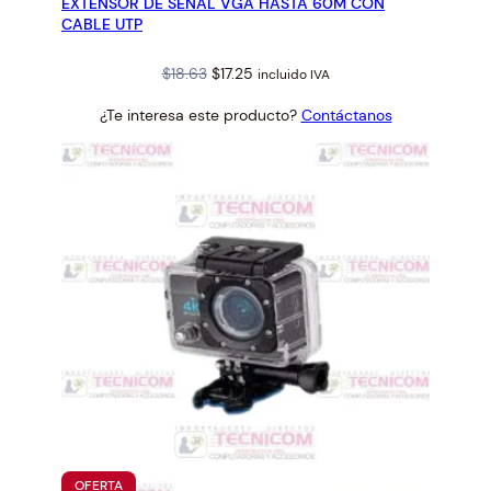
EXTENSOR DE SEÑAL VGA HASTA 60M CON
OFERTA
CABLE UTP
Original
Current
$
18.63
$
17.25
incluido IVA
price
price
¿Te interesa este producto?
Contáctanos
was:
is:
$18.63.
$17.25.
PRODUCTO
OFERTA