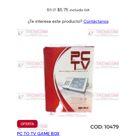
Original
Current
$
6.21
$
5.75
incluido IVA
price
price
¿Te interesa este producto?
Contáctanos
was:
is:
$6.21.
$5.75.
PRODUCTO
OFERTA
EN
PC TO TV GAME BOX
OFERTA