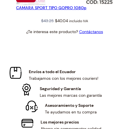
EN
CAMARA SPORT TIPO GOPRO 1080p
OFERTA
Original
Current
$
43.25
$
40.04
incluido IVA
price
price
¿Te interesa este producto?
Contáctanos
was:
is:
$43.25.
$40.04.
Envíos a todo el Ecuador
Trabajamos con los mejores couriers!
Seguridad y Garantía
Las mejores marcas con garantía
Asesoramiento y Soporte
Te ayudamos en tu compra
Los mejores precios
Ahorra sin comprometer calidad