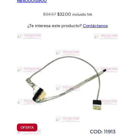
NBX0001S900
Original
Current
$
34.57
$
32.00
incluido IVA
price
price
¿Te interesa este producto?
Contáctanos
was:
is:
$34.57.
$32.00.
PRODUCTO
OFERTA
EN