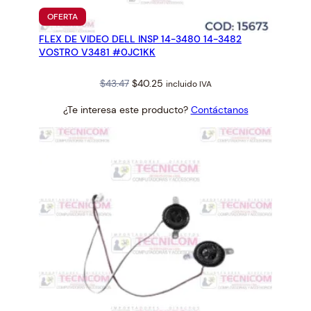
PRODUCTO
OFERTA
EN
FLEX DE VIDEO DELL INSP 14-3480 14-3482
OFERTA
VOSTRO V3481 #0JC1KK
Original
Current
$
43.47
$
40.25
incluido IVA
price
price
¿Te interesa este producto?
Contáctanos
was:
is:
$43.47.
$40.25.