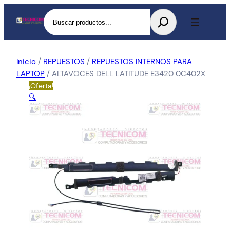
Buscar
Inicio
/
REPUESTOS
/
REPUESTOS INTERNOS PARA
LAPTOP
/ ALTAVOCES DELL LATITUDE E3420 0C402X
¡Oferta!
🔍