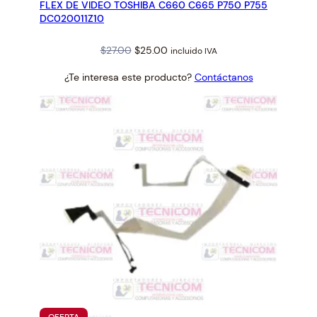
FLEX DE VIDEO TOSHIBA C660 C665 P750 P755
OFERTA
DC020011Z10
Original
Current
$
27.00
$
25.00
incluido IVA
price
price
¿Te interesa este producto?
Contáctanos
was:
is:
$27.00.
$25.00.
PRODUCTO
OFERTA