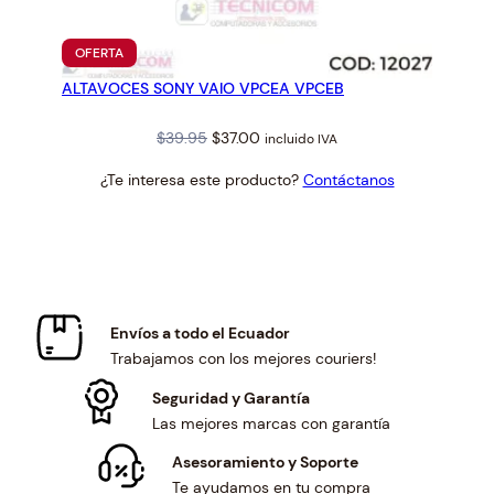
PRODUCTO
OFERTA
EN
ALTAVOCES SONY VAIO VPCEA VPCEB
OFERTA
Original
Current
$
39.95
$
37.00
incluido IVA
price
price
¿Te interesa este producto?
Contáctanos
was:
is:
$39.95.
$37.00.
Envíos a todo el Ecuador
Trabajamos con los mejores couriers!
Seguridad y Garantía
Las mejores marcas con garantía
Asesoramiento y Soporte
Te ayudamos en tu compra