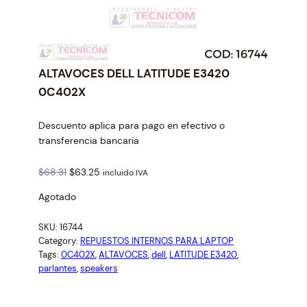
ALTAVOCES DELL LATITUDE E3420
0C402X
Descuento aplica para pago en efectivo o
transferencia bancaria
O
C
$
68.31
$
63.25
incluido IVA
r
u
Agotado
i
r
g
r
SKU:
16744
i
e
Category:
REPUESTOS INTERNOS PARA LAPTOP
n
n
Tags:
0C402X
, 
ALTAVOCES
, 
dell
, 
LATITUDE E3420
, 
a
t
parlantes
, 
speakers
l
p
p
r