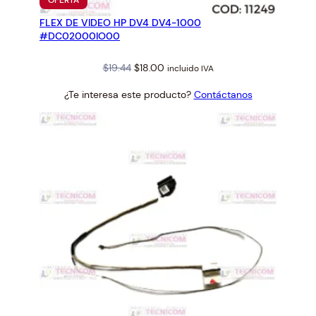
EN
FLEX DE VIDEO HP DV4 DV4-1000
OFERTA
#DC02000IO00
Original
Current
$
19.44
$
18.00
incluido IVA
price
price
¿Te interesa este producto?
Contáctanos
was:
is:
$19.44.
$18.00.