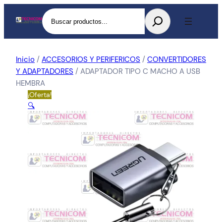
Buscar
Inicio
/
ACCESORIOS Y PERIFERICOS
/
CONVERTIDORES
Y ADAPTADORES
/ ADAPTADOR TIPO C MACHO A USB
HEMBRA
¡Oferta!
🔍