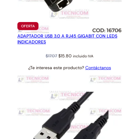
PRODUCTO
OFERTA
EN
ADAPTADOR USB 3.0 A RJ45 GIGABIT CON LEDS
OFERTA
INDICADORES
Original
Current
$
17.07
$
15.80
incluido IVA
price
price
¿Te interesa este producto?
Contáctanos
was:
is:
$17.07.
$15.80.