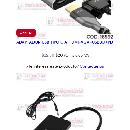
PRODUCTO
OFERTA
EN
ADAPTADOR USB TIPO C A HDMI+VGA+USB3.0+PD
OFERTA
Original
Current
$
22.36
$
20.70
incluido IVA
price
price
¿Te interesa este producto?
Contáctanos
was:
is:
$22.36.
$20.70.