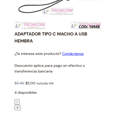
ADAPTADOR TIPO C MACHO A USB
HEMBRA
¿Te interesa este producto?
Contáctanos
Descuento aplica para pago en efectivo o
transferencia bancaria
O
C
$
5.40
$
5.00
incluido IVA
r
u
4 disponibles
i
r
g
r
A
-
i
e
D
+
n
n
A