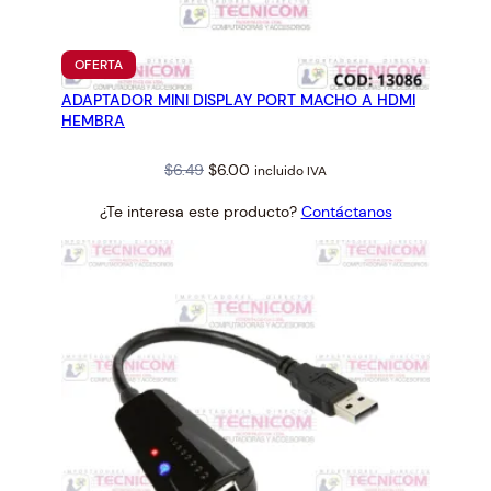
S
B
H
PRODUCTO
OFERTA
E
EN
ADAPTADOR MINI DISPLAY PORT MACHO A HDMI
OFERTA
M
HEMBRA
B
R
Original
Current
$
6.49
$
6.00
incluido IVA
A
price
price
c
¿Te interesa este producto?
Contáctanos
was:
is:
a
$6.49.
$6.00.
n
t
i
d
a
d