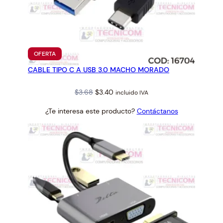
PRODUCTO
OFERTA
EN
CABLE TIPO C A USB 3.0 MACHO MORADO
OFERTA
Original
Current
$
3.68
$
3.40
incluido IVA
price
price
¿Te interesa este producto?
Contáctanos
was:
is:
$3.68.
$3.40.