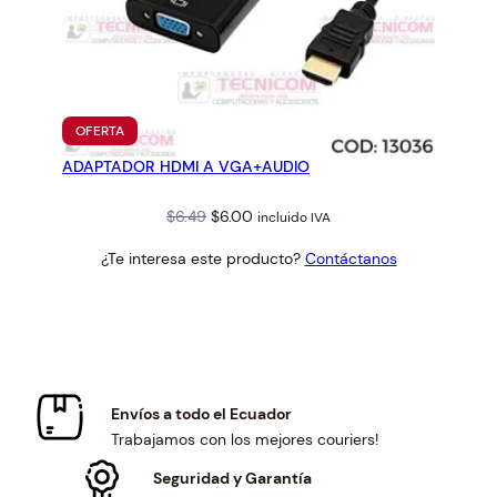
PRODUCTO
OFERTA
EN
ADAPTADOR HDMI A VGA+AUDIO
OFERTA
Original
Current
$
6.49
$
6.00
incluido IVA
price
price
¿Te interesa este producto?
Contáctanos
was:
is:
$6.49.
$6.00.
Envíos a todo el Ecuador
Trabajamos con los mejores couriers!
Seguridad y Garantía