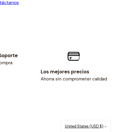
táctanos
7.00.
$25.00.
Soporte
compra
Los mejores precios
Ahorra sin comprometer calidad
United States (USD $)