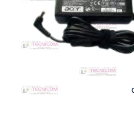
Switche
Monitores y TV
Suministros de Impresión
Punto de Venta
Conver
Accesorios y Periféricos
Adapta
Protección Eléctrica
Repuestos
Software