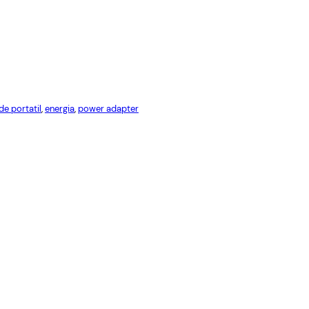
Red
Cables USB
Cables Varios
de portatil
, 
energia
, 
power adapter