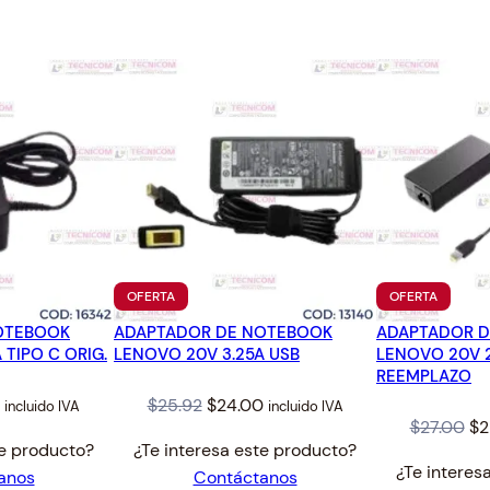
O
.
0
K
2
.
T
6
O
.
S
H
I
B
A
1
9
V
PRODUCTO
PRODUC
OFERTA
OFERTA
EN
EN
2
OTEBOOK
ADAPTADOR DE NOTEBOOK
OFERTA
ADAPTADOR 
OFERTA
.
 TIPO C ORIG.
LENOVO 20V 3.25A USB
LENOVO 20V 2
3
REEMPLAZO
7
l
Current
Original
Current
$
25.92
$
24.00
incluido IVA
incluido IVA
A
Or
$
27.00
$
2
price
price
price
te producto?
¿Te interesa este producto?
(
pr
is:
was:
is:
¿Te interes
anos
Contáctanos
4
wa
$36.00.
$25.92.
$24.00.