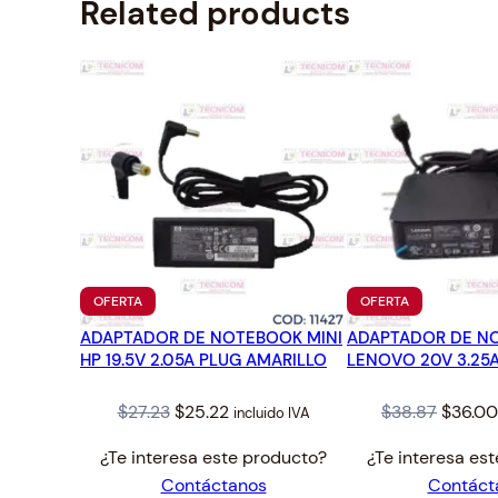
Related products
PRODUCTO
PRODUCTO
OFERTA
OFERTA
EN
EN
ADAPTADOR DE NOTEBOOK MINI
OFERTA
ADAPTADOR DE N
OFERTA
HP 19.5V 2.05A PLUG AMARILLO
LENOVO 20V 3.25A
Original
Current
Origina
$
27.23
$
25.22
$
38.87
$
36.00
incluido IVA
price
price
price
¿Te interesa este producto?
¿Te interesa es
was:
is:
was:
Contáctanos
Contáct
$27.23.
$25.22.
$38.87.