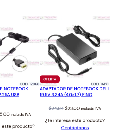
TO
PRODUCTO
OFERTA
EN
DE NOTEBOOK
ADAPTADOR DE NOTEBOOK DELL
OFERTA
.25A USB
19.5V 3.34A (4.0×1.7) FINO
Original
Current
$
24.84
$
23.00
incluido IVA
iginal
Current
5.00
incluido IVA
price
price
¿Te interesa este producto?
ice
price
was:
is:
a este producto?
Contáctanos
s:
is:
$24.84.
$23.00.