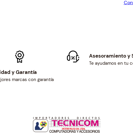
Con
.
$2
0
×
1
.
7
)
O
Asesoramiento y 
R
Te ayudamos en tu 
I
idad y Garantía
G
jores marcas con garantía
I
N
A
L
c
a
n
t