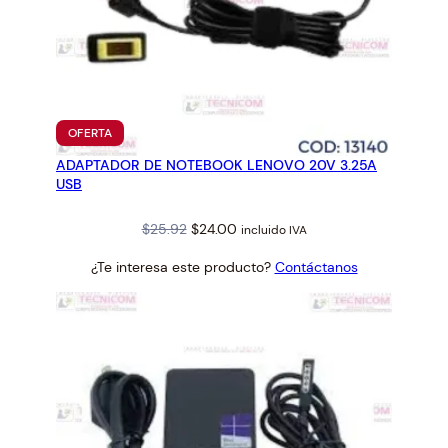
PRODUCTO
OFERTA
EN
ADAPTADOR DE NOTEBOOK LENOVO 20V 3.25A
OFERTA
USB
Original
Current
$
25.92
$
24.00
incluido IVA
price
price
¿Te interesa este producto?
Contáctanos
was:
is:
$25.92.
$24.00.