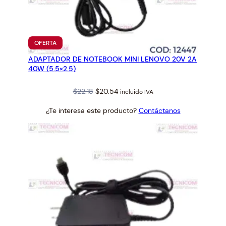
.
1
A
4
PRODUCTO
OFERTA
EN
0
ADAPTADOR DE NOTEBOOK MINI LENOVO 20V 2A
OFERTA
W
40W (5.5×2.5)
c
a
Original
Current
$
22.18
$
20.54
incluido IVA
n
price
price
¿Te interesa este producto?
Contáctanos
was:
is:
t
$22.18.
$20.54.
i
d
a
d