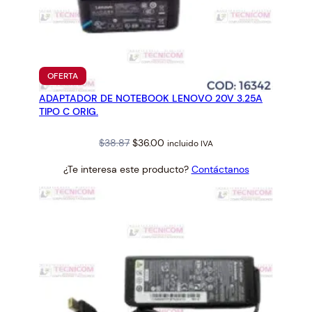
PRODUCTO
OFERTA
EN
ADAPTADOR DE NOTEBOOK LENOVO 20V 3.25A
OFERTA
TIPO C ORIG.
Original
Current
$
38.87
$
36.00
incluido IVA
price
price
¿Te interesa este producto?
Contáctanos
was:
is:
$38.87.
$36.00.