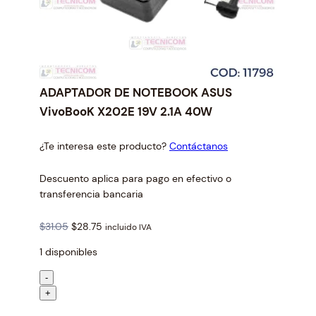
ADAPTADOR DE NOTEBOOK ASUS
VivoBooK X202E 19V 2.1A 40W
¿Te interesa este producto?
Contáctanos
Descuento aplica para pago en efectivo o
transferencia bancaria
O
C
$
31.05
$
28.75
incluido IVA
r
u
1 disponibles
i
r
g
r
A
-
i
e
D
+
n
n
A