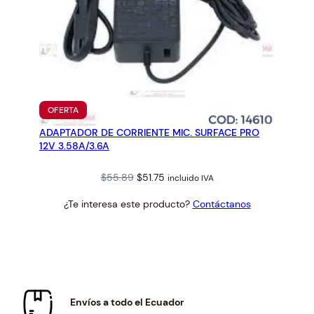
PRODUCTO
OFERTA
EN
ADAPTADOR DE CORRIENTE MIC. SURFACE PRO
OFERTA
12V 3.58A/3.6A
Original
Current
$
55.89
$
51.75
incluido IVA
price
price
¿Te interesa este producto?
Contáctanos
was:
is:
$55.89.
$51.75.
Envíos a todo el Ecuador