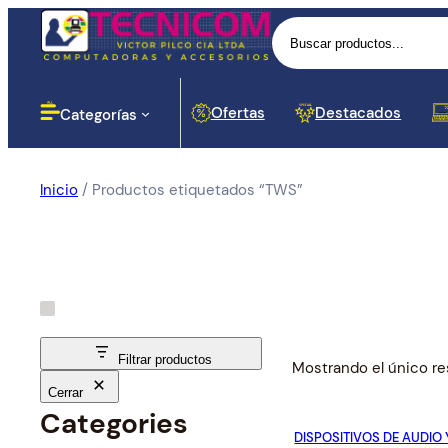
Buscar
Ofertas
Destacados
Categorías
Inicio
/ Productos etiquetados “TWS”
Computadoras
Lectores
Baterias
Portáti
Impres
Proyec
Cases 
Routers
Monito
Botella
Disposi
Cortapi
Softwar
Impresoras
Dinero
Señal
Proyección
Componentes para PC
Filtrar productos
Mostrando el único re
Cerrar
Redes y Seguridad
Cargador
Categories
Proces
Hubs y
DISPOSITIVOS DE AUDIO 