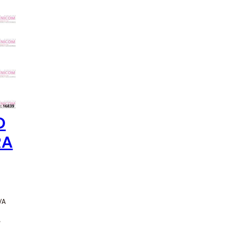
s y Acess Points
tidores y
Limpieza y Mantenimiento
dores
O
RA
IVA
e