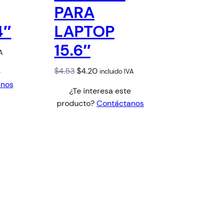
PARA
4″
LAPTOP
15.6″
VA
O
C
$
4.53
$
4.20
e
incluido IVA
r
u
anos
¿Te interesa este
i
r
producto?
Contáctanos
g
r
i
e
n
n
a
t
l
p
p
r
r
i
i
c
c
e
e
i