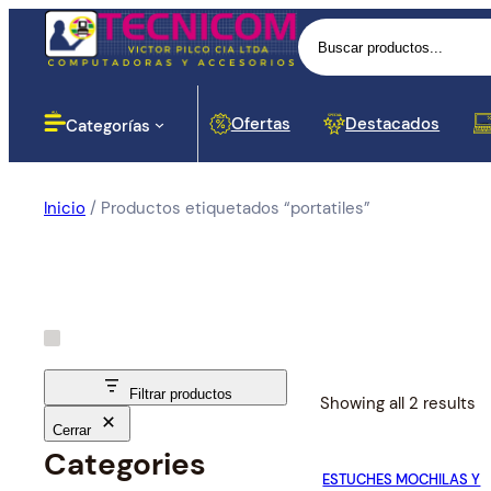
Buscar
Ofertas
Destacados
Categorías
Inicio
/ Productos etiquetados “portatiles”
Computadoras
Lectores
Baterias
Portáti
Impres
Proyec
Cases 
Routers
Monito
Botella
Disposi
Cortapi
Softwar
Impresoras
Dinero
Señal
Proyección
Componentes para PC
Filtrar productos
S
Showing all 2 results
o
Cerrar
Redes y Seguridad
Cargador
r
Categories
Proces
Hubs y
ESTUCHES MOCHILAS Y
t