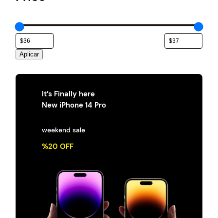
e
g
o
r
í
a
Aplicar
It’s Finally here
New iPhone 14 Pro
weekend sale
%20 OFF