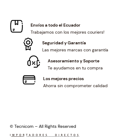
a
:
s
$
:
4
$
2
Envíos a todo el Ecuador
4
.
Trabajamos con los mejores couriers!
5
0
.
0
Seguridad y Garantía
3
.
Las mejores marcas con garantía
6
Asesoramiento y Soporte
.
Te ayudamos en tu compra
Los mejores precios
Ahorra sin comprometer calidad
© Tecnicom – All Rights Reserved