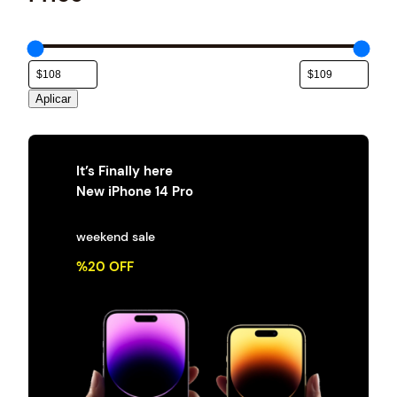
e
g
o
r
í
a
Aplicar
It’s Finally here
New iPhone 14 Pro
weekend sale
%20 OFF