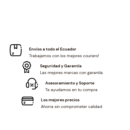
i
c
c
e
e
i
w
s
a
:
s
$
:
1
$
2
Envíos a todo el Ecuador
1
5
Trabajamos con los mejores couriers!
3
.
5
0
Seguridad y Garantía
.
1
Las mejores marcas con garantía
0
.
Asesoramiento y Soporte
1
Te ayudamos en tu compra
.
Los mejores precios
Ahorra sin comprometer calidad