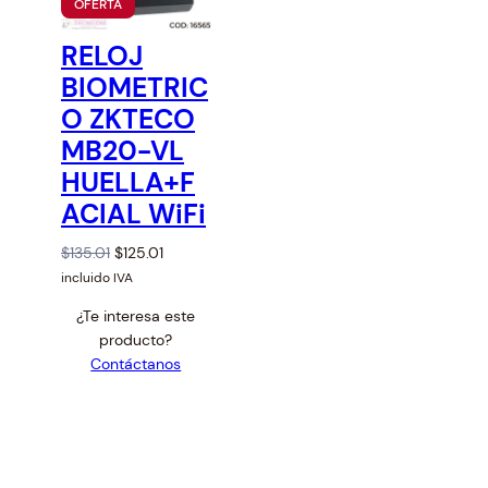
P
OFERTA
R
O
RELOJ
D
U
BIOMETRIC
C
T
O ZKTECO
O
MB20-VL
E
N
HUELLA+F
O
F
ACIAL WiFi
E
R
T
O
C
$
135.01
$
125.01
A
r
u
incluido IVA
i
r
¿Te interesa este
g
r
producto?
i
e
Contáctanos
n
n
a
t
l
p
p
r
r
i