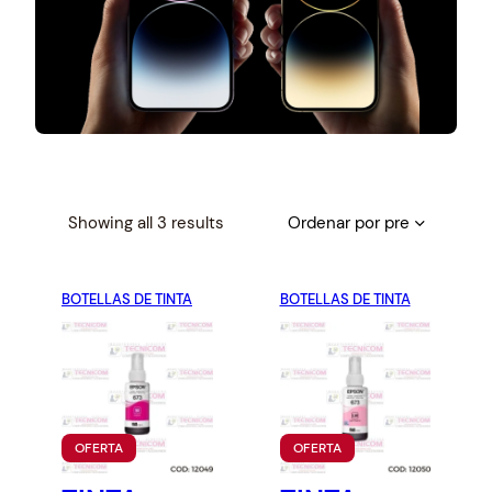
S
Showing all 3 results
o
r
BOTELLAS DE TINTA
t
BOTELLAS DE TINTA
e
d
b
y
p
P
P
OFERTA
OFERTA
r
R
R
O
O
i