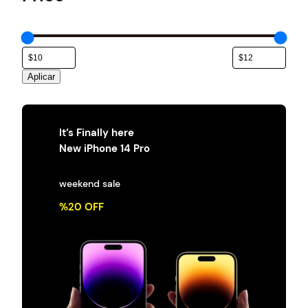
e
g
o
r
í
a
Aplicar
It’s Finally here
New iPhone 14 Pro
weekend sale
%20 OFF