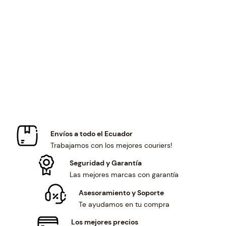
a
t
l
p
p
r
r
i
i
c
c
e
e
i
w
s
a
:
s
$
:
1
$
3
Envíos a todo el Ecuador
1
.
Trabajamos con los mejores couriers!
4
2
.
0
Seguridad y Garantía
2
.
Las mejores marcas con garantía
6
Asesoramiento y Soporte
.
Te ayudamos en tu compra
Los mejores precios