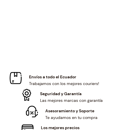
a
t
a
t
l
p
l
p
p
r
p
r
r
i
r
i
i
c
i
c
c
e
c
e
e
i
e
i
w
s
w
s
a
:
a
:
s
$
s
$
:
1
:
1
$
0
$
0
Envíos a todo el Ecuador
1
.
1
.
Trabajamos con los mejores couriers!
0
0
1
6
.
1
.
0
Seguridad y Garantía
8
.
4
.
Las mejores marcas con garantía
1
5
Asesoramiento y Soporte
.
.
Te ayudamos en tu compra
Los mejores precios