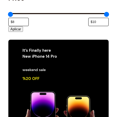
e
g
o
r
í
a
Aplicar
It’s Finally here
New iPhone 14 Pro
weekend sale
%20 OFF