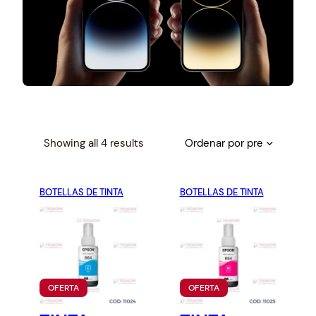
S
Showing all 4 results
o
r
BOTELLAS DE TINTA
t
BOTELLAS DE TINTA
e
d
b
y
p
P
P
OFERTA
OFERTA
r
R
R
O
O
i