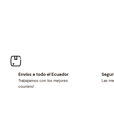
l
p
p
r
r
i
i
c
c
e
e
i
w
s
a
:
s
$
:
3
$
4
3
.
Envíos a todo el Ecuador
Segur
7
9
Trabajamos con los mejores
Las me
.
1
couriers!
7
.
1
.