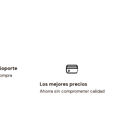
c
e
i
s
:
$
9
0
.
8
Soporte
5
compra
.
Los mejores precios
Ahorra sin comprometer calidad