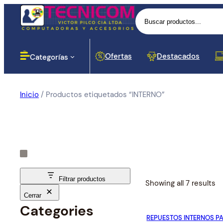
Buscar
Ofertas
Destacados
Categorías
Inicio
/ Productos etiquetados “INTERNO”
Computadoras
Lectores
Baterias
Portáti
Impres
Proyec
Cases 
Routers
Monito
Botella
Disposi
Cortapi
Softwar
Impresoras
Dinero
Señal
Proyección
Componentes para PC
Filtrar productos
S
Showing all 7 results
o
Cerrar
Redes y Seguridad
Cargador
r
Categories
Proces
Hubs y
REPUESTOS INTERNOS P
t