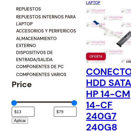
Switche
Monitores y TV
LAPTOP
e
C
REPUESTOS
d
a
REPUESTOS INTERNOS PARA
Suministros de Impresión
b
t
LAPTOP
y
e
ACCESORIOS Y PERIFERICOS
p
Punto de Venta
g
ALMACENAMIENTO
r
o
EXTERNO
Conver
i
Accesorios y Periféricos
r
DISPOSITIVOS DE
c
Adapta
P
OFERTA
ENTRADA/SALIDA
í
e
R
Protección Eléctrica
O
COMPONENTES DE PC
a
:
CONECT
D
COMPONENTES VARIOS
l
U
Repuestos
HDD SAT
C
o
Price
T
w
O
HP 14-CM
Software
E
t
N
14-CF
o
O
F
h
240G7
E
i
R
Aplicar
T
g
240G8
A
h