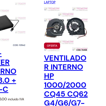
Red
Cables USB
Cables Varios
LAPTOP
P
OFERTA
R
-
O
VENTILADO
D
TER
U
R INTERNO
C
ERNO
T
O
HP
E
3.0 +
N
1000/2000
O
-C
F
CQ45 CQ62
E
R
C
6.00
T
incluido IVA
G4/G6/G7-
A
u