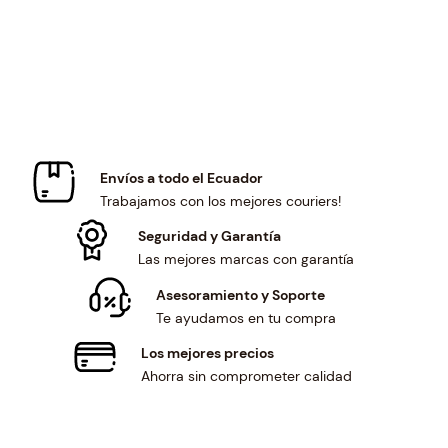
c
e
i
c
e
i
c
e
w
s
e
i
a
:
w
s
s
$
a
:
:
1
s
$
$
4
:
1
1
0
$
3
Envíos a todo el Ecuador
5
.
1
8
Trabajamos con los mejores couriers!
1
3
4
.
.
0
9
0
Seguridad y Garantía
5
.
.
0
Las mejores marcas con garantía
2
0
.
.
Asesoramiento y Soporte
4
Te ayudamos en tu compra
.
Los mejores precios
Ahorra sin comprometer calidad