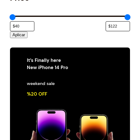
e
g
o
r
í
a
Aplicar
It’s Finally here
New iPhone 14 Pro
weekend sale
%20 OFF