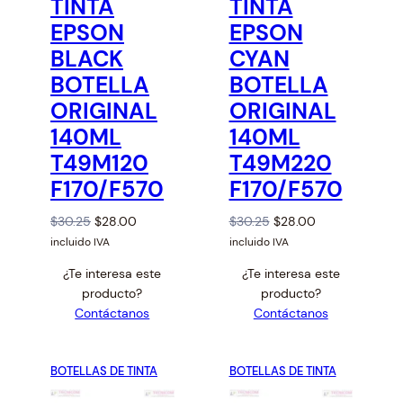
TINTA
TINTA
D
D
c
U
U
EPSON
EPSON
C
C
e
T
T
BLACK
CYAN
:
O
O
BOTELLA
BOTELLA
E
E
l
N
N
o
ORIGINAL
ORIGINAL
O
O
F
F
w
140ML
140ML
E
E
t
R
R
T49M120
T49M220
T
T
o
A
A
F170/F570
F170/F570
h
i
O
C
O
C
$
30.25
$
28.00
$
30.25
$
28.00
g
r
u
r
u
incluido IVA
incluido IVA
h
i
r
i
r
¿Te interesa este
¿Te interesa este
g
r
g
r
producto?
producto?
i
e
i
e
Contáctanos
Contáctanos
n
n
n
n
a
t
a
t
l
p
l
p
BOTELLAS DE TINTA
BOTELLAS DE TINTA
p
r
p
r
r
i
r
i