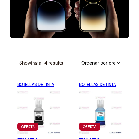
S
Showing all 4 results
o
r
BOTELLAS DE TINTA
t
BOTELLAS DE TINTA
e
d
b
y
p
P
P
OFERTA
OFERTA
r
R
R
O
O
i