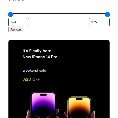
e
g
o
r
í
a
Aplicar
It’s Finally here
New iPhone 14 Pro
weekend sale
%20 OFF