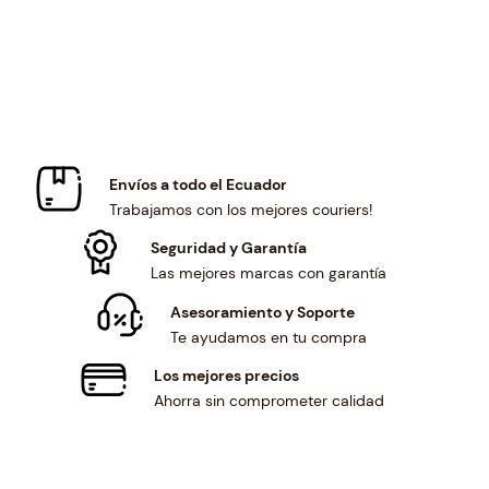
i
c
c
e
e
i
w
s
a
:
s
$
:
1
$
2
Envíos a todo el Ecuador
1
5
Trabajamos con los mejores couriers!
3
.
5
0
Seguridad y Garantía
.
1
Las mejores marcas con garantía
0
.
Asesoramiento y Soporte
1
Te ayudamos en tu compra
.
Los mejores precios
Ahorra sin comprometer calidad