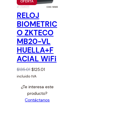
P
OFERTA
R
O
RELOJ
D
U
BIOMETRIC
C
T
O ZKTECO
O
MB20-VL
E
N
HUELLA+F
O
F
ACIAL WiFi
E
R
T
O
C
$
135.01
$
125.01
A
r
u
incluido IVA
i
r
¿Te interesa este
g
r
producto?
i
e
Contáctanos
n
n
a
t
l
p
p
r
r
i