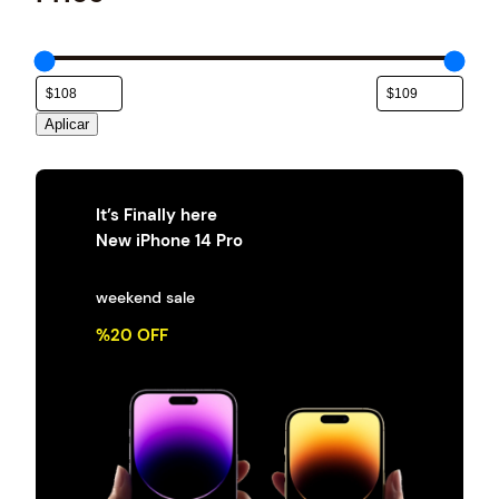
e
g
o
r
í
a
Aplicar
It’s Finally here
New iPhone 14 Pro
weekend sale
%20 OFF