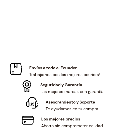
i
c
p
r
c
e
r
i
e
i
i
c
w
s
c
e
a
:
e
i
s
$
w
s
:
3
a
:
$
4
s
$
3
.
:
1
7
9
$
7
.
9
Envíos a todo el Ecuador
1
.
7
.
Trabajamos con los mejores couriers!
8
0
9
.
0
Seguridad y Garantía
.
3
.
Las mejores marcas con garantía
5
Asesoramiento y Soporte
.
Te ayudamos en tu compra
Los mejores precios
Ahorra sin comprometer calidad