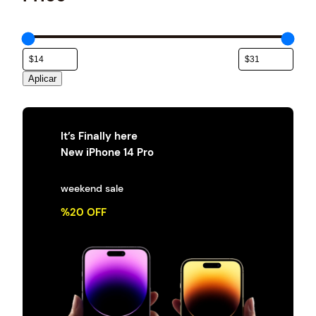
e
g
o
r
í
a
Aplicar
It’s Finally here
New iPhone 14 Pro
weekend sale
%20 OFF