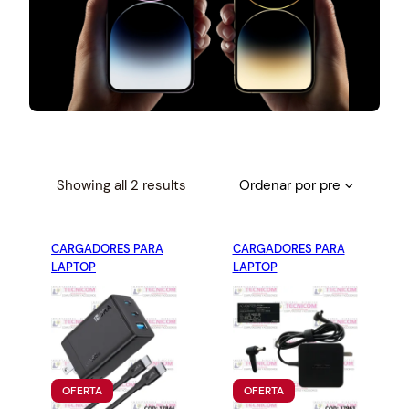
S
Showing all 2 results
o
r
CARGADORES PARA
t
CARGADORES PARA
LAPTOP
LAPTOP
e
d
b
y
p
r
P
P
OFERTA
OFERTA
i
R
R