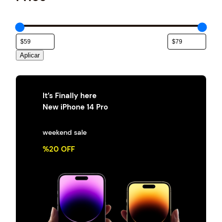
e
g
o
r
í
a
Aplicar
It’s Finally here
New iPhone 14 Pro
weekend sale
%20 OFF