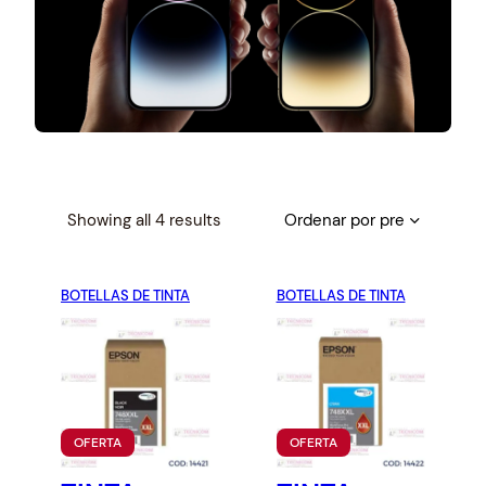
S
Showing all 4 results
o
r
BOTELLAS DE TINTA
t
BOTELLAS DE TINTA
e
d
b
y
p
P
P
OFERTA
OFERTA
r
R
R
O
O
i