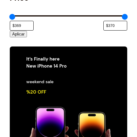
e
g
o
r
í
a
Aplicar
It’s Finally here
New iPhone 14 Pro
weekend sale
%20 OFF