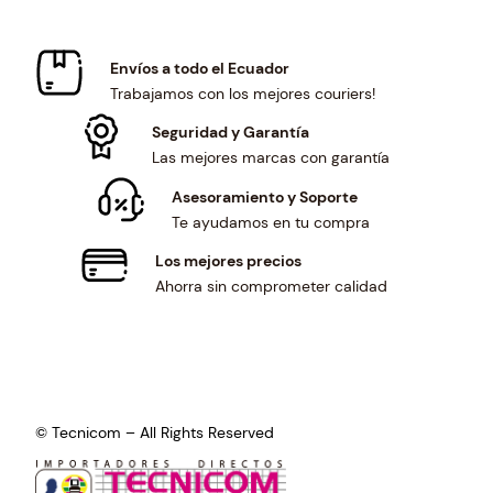
s
$
:
4
$
2
Envíos a todo el Ecuador
4
5
Trabajamos con los mejores couriers!
5
.
9
0
Seguridad y Garantía
.
1
Las mejores marcas con garantía
0
.
Asesoramiento y Soporte
1
Te ayudamos en tu compra
.
Los mejores precios
Ahorra sin comprometer calidad
© Tecnicom – All Rights Reserved