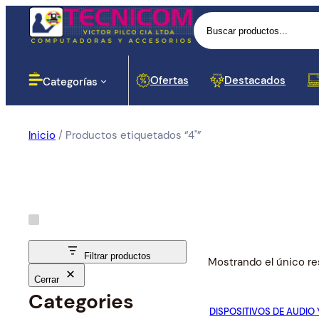
Buscar
Ofertas
Destacados
Categorías
Inicio
/ Productos etiquetados “4"”
Computadoras
Lectores
Baterias
Portáti
Impres
Proyec
Cases 
Routers
Monito
Botella
Disposi
Cortapi
Softwar
Impresoras
Dinero
Señal
Proyección
Componentes para PC
Filtrar productos
Mostrando el único re
Cerrar
Redes y Seguridad
Cargador
Categories
Proces
Hubs y
DISPOSITIVOS DE AUDIO 