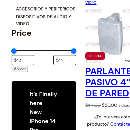
Switche
Monitores y TV
VIDEO
C
ACCESORIOS Y PERIFERICOS
a
DISPOSITIVOS DE AUDIO Y
Suministros de Impresión
t
VIDEO
Price
e
Punto de Venta
g
o
Conver
Accesorios y Periféricos
r
Adapta
P
OFERTA
í
R
Protección Eléctrica
O
a
PARLANT
Aplicar
D
U
Repuestos
PASIVO 4
C
T
O
DE PARED
Software
It’s Finally
E
N
here
O
O
C
$
54.00
$
50.00
inclui
F
New
E
r
u
R
¿Te interesa est
i
r
iPhone 14
T
producto?
Contáct
A
g
r
Pro