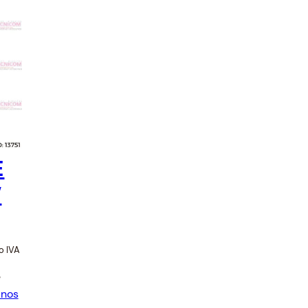
s y Acess Points
tidores y
Limpieza y Mantenimiento
dores
E
″
do IVA
e
anos