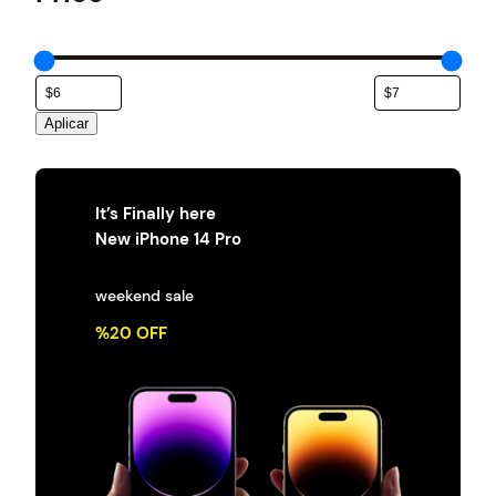
e
g
o
r
í
a
Aplicar
It’s Finally here
New iPhone 14 Pro
weekend sale
%20 OFF