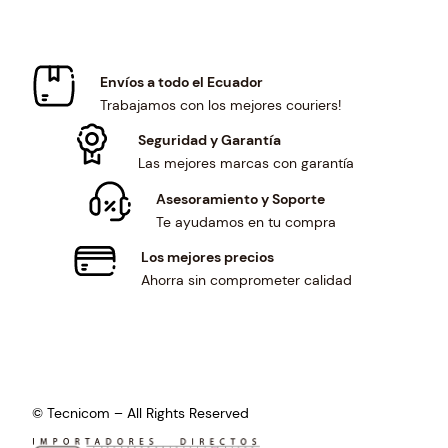
a
:
s
$
:
8
$
.
Envíos a todo el Ecuador
8
0
Trabajamos con los mejores couriers!
.
0
6
.
Seguridad y Garantía
5
Las mejores marcas con garantía
.
Asesoramiento y Soporte
Te ayudamos en tu compra
Los mejores precios
Ahorra sin comprometer calidad
© Tecnicom – All Rights Reserved